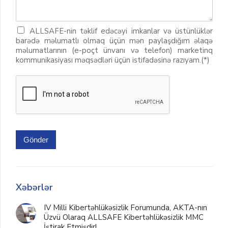
ALLSAFE-nin təklif edəcəyi imkanlar və üstünlüklər
barədə məlumatlı olmaq üçün mən paylaşdığım əlaqə
məlumatlarının (e-poçt ünvanı və telefon) marketinq
kommunikasiyası məqsədləri üçün istifadəsinə razıyam.(*)
Gönder
Xəbərlər
IV Milli Kibertəhlükəsizlik Forumunda, AKTA-nın
Üzvü Olaraq ALLSAFE Kibertəhlükəsizlik MMC
İştirak Etmişdir!