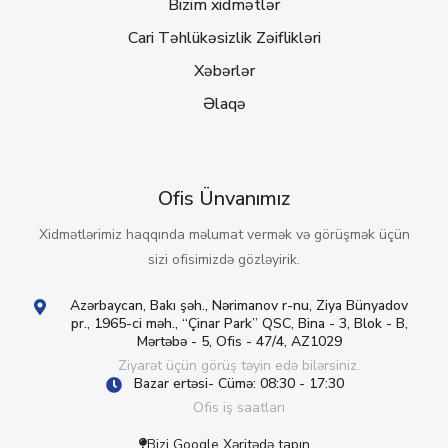
Bizim xidmətlər
Cari Təhlükəsizlik Zəiflikləri
Xəbərlər
Əlaqə
Ofis Ünvanımız
Xidmətlərimiz haqqında məlumat vermək və görüşmək üçün
sizi ofisimizdə gözləyirik.
Azərbaycan, Bakı şəh., Nərimanov r-nu, Ziya Bünyadov
pr., 1965-ci məh., “Çinar Park” QSC, Bina - 3, Blok - B,
Mərtəbə - 5, Ofis - 47/4, AZ1029
Ziyarət üçün görüş təyin edə bilərsiniz.
Bazar ertəsi- Cümə: 08:30 - 17:30
Ofis iş saatları
Bizi Google Xəritədə tapın