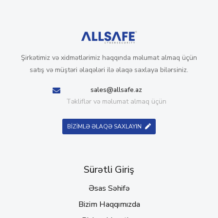
Şirkətimiz və xidmətlərimiz haqqında məlumat almaq üçün
satış və müştəri əlaqələri ilə əlaqə saxlaya bilərsiniz.
sales@allsafe.az
Təkliflər və məlumat almaq üçün
BİZİMLƏ ƏLAQƏ SAXLAYIN
Sürətli Giriş
Əsas Səhifə
Bizim Haqqımızda