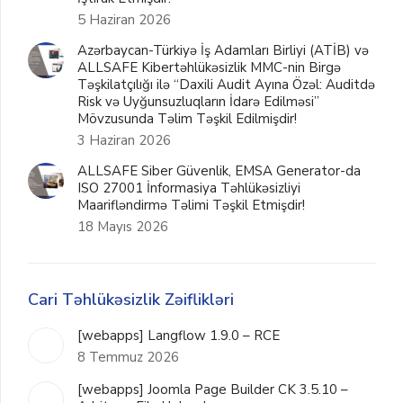
5 Haziran 2026
Azərbaycan-Türkiyə İş Adamları Birliyi (ATİB) və
ALLSAFE Kibertəhlükəsizlik MMC-nin Birgə
Təşkilatçılığı ilə “Daxili Audit Ayına Özəl: Auditdə
Risk və Uyğunsuzluqların İdarə Edilməsi”
Mövzusunda Təlim Təşkil Edilmişdir!
3 Haziran 2026
ALLSAFE Siber Güvenlik, EMSA Generator-da
ISO 27001 İnformasiya Təhlükəsizliyi
Maarifləndirmə Təlimi Təşkil Etmişdir!
18 Mayıs 2026
Cari Təhlükəsizlik Zəiflikləri
[webapps] Langflow 1.9.0 – RCE
8 Temmuz 2026
[webapps] Joomla Page Builder CK 3.5.10 –