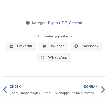
Kategori:
Exploit-DB
,
General
Bu gönderiyi paylaşın
LinkedIn
Twitter
Facebook
WhatsApp
ÖNCEKI
SONRAKI
[local] ImageMagick – Infinite Loop in the MIFF decoder can lead to CPU exhaustion
[webapps] YAMCS yamcs-core 5.12.7 – No Rate Limiting