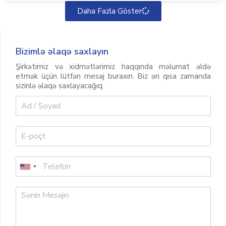
Daha Fazla Göster
Bizimlə əlaqə saxlayın
Şirkətimiz və xidmətlərimiz haqqında məlumat əldə
etmək üçün lütfən mesaj buraxın. Biz ən qısa zamanda
sizinlə əlaqə saxlayacağıq.