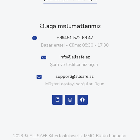
Əlaqə məlumatlarımız
+99451 572 89 47
Bazar ertəsi - Cümə: 08:30 - 17:30
info@allsafe.az
Şərh və təklifləriniz üçün
support@allsafe.az
Müştəri dəstəyi sorğuları üçün
2023 © ALLSAFE Kibertəhlükəsizlik MMC. Bütün hüquqlar