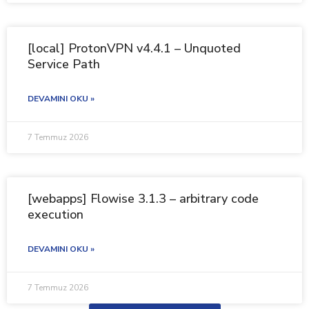
[local] ProtonVPN v4.4.1 – Unquoted
Service Path
DEVAMINI OKU »
7 Temmuz 2026
[webapps] Flowise 3.1.3 – arbitrary code
execution
DEVAMINI OKU »
7 Temmuz 2026