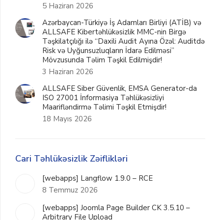
5 Haziran 2026
Azərbaycan-Türkiyə İş Adamları Birliyi (ATİB) və
ALLSAFE Kibertəhlükəsizlik MMC-nin Birgə
Təşkilatçılığı ilə “Daxili Audit Ayına Özəl: Auditdə
Risk və Uyğunsuzluqların İdarə Edilməsi”
Mövzusunda Təlim Təşkil Edilmişdir!
3 Haziran 2026
ALLSAFE Siber Güvenlik, EMSA Generator-da
ISO 27001 İnformasiya Təhlükəsizliyi
Maarifləndirmə Təlimi Təşkil Etmişdir!
18 Mayıs 2026
Cari Təhlükəsizlik Zəiflikləri
[webapps] Langflow 1.9.0 – RCE
8 Temmuz 2026
[webapps] Joomla Page Builder CK 3.5.10 –
Arbitrary File Upload