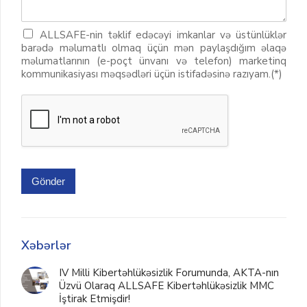
ALLSAFE-nin təklif edəcəyi imkanlar və üstünlüklər
barədə məlumatlı olmaq üçün mən paylaşdığım əlaqə
məlumatlarının (e-poçt ünvanı və telefon) marketinq
kommunikasiyası məqsədləri üçün istifadəsinə razıyam.(*)
Gönder
Xəbərlər
IV Milli Kibertəhlükəsizlik Forumunda, AKTA-nın
Üzvü Olaraq ALLSAFE Kibertəhlükəsizlik MMC
İştirak Etmişdir!