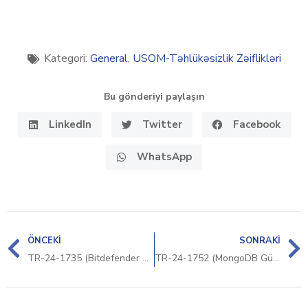
Kategori:
General
,
USOM-Təhlükəsizlik Zəiflikləri
Bu gönderiyi paylaşın
LinkedIn
Twitter
Facebook
WhatsApp
ÖNCEKI
SONRAKI
TR-24-1735 (Bitdefender Güvenlik Bildirimi)
TR-24-1752 (MongoDB Güvenlik Bildirimi)