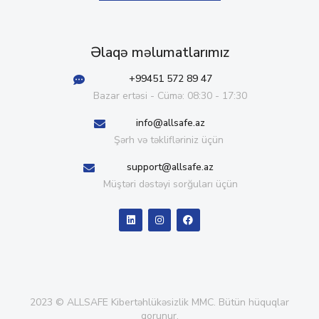
Əlaqə məlumatlarımız
+99451 572 89 47
Bazar ertəsi - Cümə: 08:30 - 17:30
info@allsafe.az
Şərh və təklifləriniz üçün
support@allsafe.az
Müştəri dəstəyi sorğuları üçün
2023 © ALLSAFE Kibertəhlükəsizlik MMC. Bütün hüquqlar
qorunur.