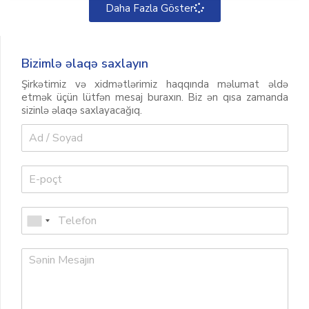
Daha Fazla Göster
Bizimlə əlaqə saxlayın
Şirkətimiz və xidmətlərimiz haqqında məlumat əldə
etmək üçün lütfən mesaj buraxın. Biz ən qısa zamanda
sizinlə əlaqə saxlayacağıq.