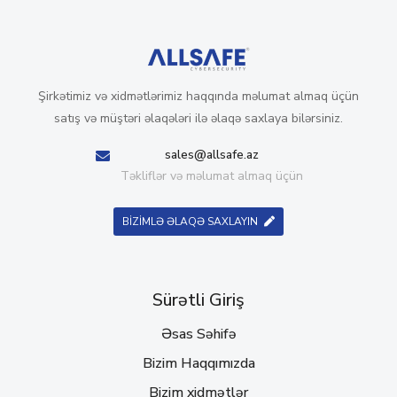
Şirkətimiz və xidmətlərimiz haqqında məlumat almaq üçün
satış və müştəri əlaqələri ilə əlaqə saxlaya bilərsiniz.
sales@allsafe.az
Təkliflər və məlumat almaq üçün
BİZİMLƏ ƏLAQƏ SAXLAYIN
Sürətli Giriş
Əsas Səhifə
Bizim Haqqımızda
Bizim xidmətlər