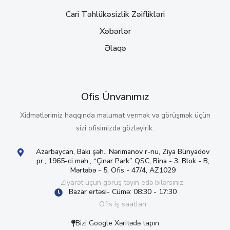
Cari Təhlükəsizlik Zəiflikləri
Xəbərlər
Əlaqə
Ofis Ünvanımız
Xidmətlərimiz haqqında məlumat vermək və görüşmək üçün
sizi ofisimizdə gözləyirik.
Azərbaycan, Bakı şəh., Nərimanov r-nu, Ziya Bünyadov
pr., 1965-ci məh., “Çinar Park” QSC, Bina - 3, Blok - B,
Mərtəbə - 5, Ofis - 47/4, AZ1029
Ziyarət üçün görüş təyin edə bilərsiniz.
Bazar ertəsi- Cümə: 08:30 - 17:30
Ofis iş saatları
Bizi Google Xəritədə tapın