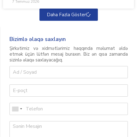
7 Temmuz 2026
Daha Fazla Göster
Bizimlə əlaqə saxlayın
Şirkətimiz və xidmətlərimiz haqqında məlumat əldə
etmək üçün lütfən mesaj buraxın. Biz ən qısa zamanda
sizinlə əlaqə saxlayacağıq.