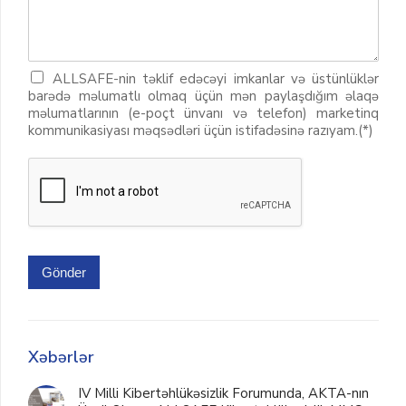
ALLSAFE-nin təklif edəcəyi imkanlar və üstünlüklər
barədə məlumatlı olmaq üçün mən paylaşdığım əlaqə
məlumatlarının (e-poçt ünvanı və telefon) marketinq
kommunikasiyası məqsədləri üçün istifadəsinə razıyam.(*)
Gönder
Xəbərlər
IV Milli Kibertəhlükəsizlik Forumunda, AKTA-nın