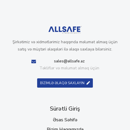
Şirkətimiz və xidmətlərimiz haqqında məlumat almaq üçün
satış və müştəri əlaqələri ilə əlaqə saxlaya bilərsiniz.
sales@allsafe.az
Təkliflər və məlumat almaq üçün
BİZİMLƏ ƏLAQƏ SAXLAYIN
Sürətli Giriş
Əsas Səhifə
Bizim Haqqımızda