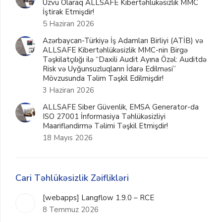
Üzvü Olaraq ALLSAFE Kibertəhlükəsizlik MMC
İştirak Etmişdir!
5 Haziran 2026
Azərbaycan-Türkiyə İş Adamları Birliyi (ATİB) və
ALLSAFE Kibertəhlükəsizlik MMC-nin Birgə
Təşkilatçılığı ilə “Daxili Audit Ayına Özəl: Auditdə
Risk və Uyğunsuzluqların İdarə Edilməsi”
Mövzusunda Təlim Təşkil Edilmişdir!
3 Haziran 2026
ALLSAFE Siber Güvenlik, EMSA Generator-da
ISO 27001 İnformasiya Təhlükəsizliyi
Maarifləndirmə Təlimi Təşkil Etmişdir!
18 Mayıs 2026
Cari Təhlükəsizlik Zəiflikləri
[webapps] Langflow 1.9.0 – RCE
8 Temmuz 2026