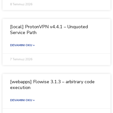
8 Temmuz 2026
[local] ProtonVPN v4.4.1 – Unquoted
Service Path
DEVAMINI OKU »
7 Temmuz 2026
[webapps] Flowise 3.1.3 – arbitrary code
execution
DEVAMINI OKU »