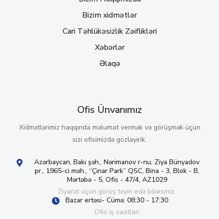
Bizim xidmətlər
Cari Təhlükəsizlik Zəiflikləri
Xəbərlər
Əlaqə
Ofis Ünvanımız
Xidmətlərimiz haqqında məlumat vermək və görüşmək üçün
sizi ofisimizdə gözləyirik.
Azərbaycan, Bakı şəh., Nərimanov r-nu, Ziya Bünyadov
pr., 1965-ci məh., “Çinar Park” QSC, Bina - 3, Blok - B,
Mərtəbə - 5, Ofis - 47/4, AZ1029
Ziyarət üçün görüş təyin edə bilərsiniz.
Bazar ertəsi- Cümə: 08:30 - 17:30
Ofis iş saatları