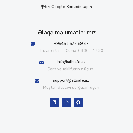
Bizi Google Xəritədə tapın
Əlaqə məlumatlarımız
+99451 572 89 47
Bazar ertəsi - Cümə: 08:30 - 17:30
info@allsafe.az
Şərh və təklifləriniz üçün
support@allsafe.az
Müştəri dəstəyi sorğuları üçün