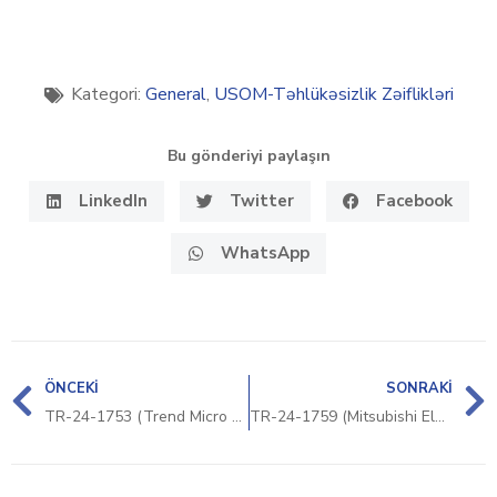
Kategori:
General
,
USOM-Təhlükəsizlik Zəiflikləri
Bu gönderiyi paylaşın
LinkedIn
Twitter
Facebook
WhatsApp
ÖNCEKI
SONRAKI
TR-24-1753 (Trend Micro Deep Security Agent Güvenlik Zafiyeti)
TR-24-1759 (Mitsubishi Electric Güvenlik Bildirimi)