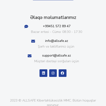
Əlaqə məlumatlarımız
+99451 572 89 47
Bazar ertəsi - Cümə: 08:30 - 17:30
info@allsafe.az
Şərh və təklifləriniz üçün
support@allsafe.az
Müştəri dəstəyi sorğuları üçün
2023 © ALLSAFE Kibertəhlükəsizlik MMC. Bütün hüquqlar
qorunur.