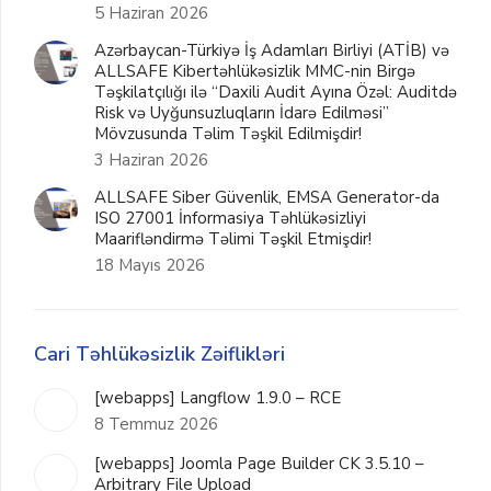
5 Haziran 2026
Azərbaycan-Türkiyə İş Adamları Birliyi (ATİB) və
ALLSAFE Kibertəhlükəsizlik MMC-nin Birgə
Təşkilatçılığı ilə “Daxili Audit Ayına Özəl: Auditdə
Risk və Uyğunsuzluqların İdarə Edilməsi”
Mövzusunda Təlim Təşkil Edilmişdir!
3 Haziran 2026
ALLSAFE Siber Güvenlik, EMSA Generator-da
ISO 27001 İnformasiya Təhlükəsizliyi
Maarifləndirmə Təlimi Təşkil Etmişdir!
18 Mayıs 2026
Cari Təhlükəsizlik Zəiflikləri
[webapps] Langflow 1.9.0 – RCE
8 Temmuz 2026
[webapps] Joomla Page Builder CK 3.5.10 –
Arbitrary File Upload