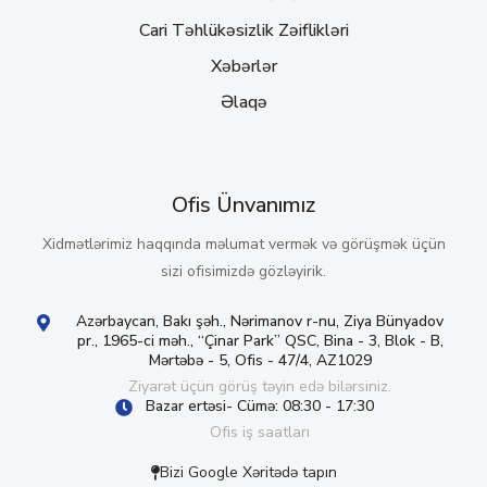
Cari Təhlükəsizlik Zəiflikləri
Xəbərlər
Əlaqə
Ofis Ünvanımız
Xidmətlərimiz haqqında məlumat vermək və görüşmək üçün
sizi ofisimizdə gözləyirik.
Azərbaycan, Bakı şəh., Nərimanov r-nu, Ziya Bünyadov
pr., 1965-ci məh., “Çinar Park” QSC, Bina - 3, Blok - B,
Mərtəbə - 5, Ofis - 47/4, AZ1029
Ziyarət üçün görüş təyin edə bilərsiniz.
Bazar ertəsi- Cümə: 08:30 - 17:30
Ofis iş saatları
Bizi Google Xəritədə tapın