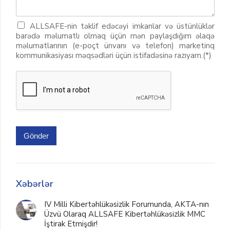
ALLSAFE-nin təklif edəcəyi imkanlar və üstünlüklər
barədə məlumatlı olmaq üçün mən paylaşdığım əlaqə
məlumatlarının (e-poçt ünvanı və telefon) marketinq
kommunikasiyası məqsədləri üçün istifadəsinə razıyam.(*)
Gönder
Xəbərlər
IV Milli Kibertəhlükəsizlik Forumunda, AKTA-nın
Üzvü Olaraq ALLSAFE Kibertəhlükəsizlik MMC
İştirak Etmişdir!