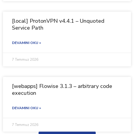
[local] ProtonVPN v4.4.1 – Unquoted
Service Path
DEVAMINI OKU »
7 Temmuz 2026
[webapps] Flowise 3.1.3 – arbitrary code
execution
DEVAMINI OKU »
7 Temmuz 2026