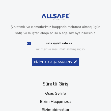
Şirkətimiz və xidmətlərimiz haqqında məlumat almaq üçün
satış və müştəri əlaqələri ilə əlaqə saxlaya bilərsiniz.
sales@allsafe.az
Təkliflər və məlumat almaq üçün
BİZİMLƏ ƏLAQƏ SAXLAYIN
Sürətli Giriş
Əsas Səhifə
Bizim Haqqımızda
Bizim xidmətlər