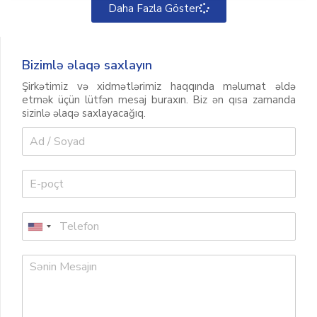
Daha Fazla Göster
Bizimlə əlaqə saxlayın
Şirkətimiz və xidmətlərimiz haqqında məlumat əldə
etmək üçün lütfən mesaj buraxın. Biz ən qısa zamanda
sizinlə əlaqə saxlayacağıq.