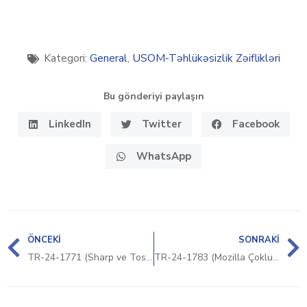
Kategori:
General
,
USOM-Təhlükəsizlik Zəiflikləri
Bu gönderiyi paylaşın
LinkedIn
Twitter
Facebook
WhatsApp
ÖNCEKI
SONRAKI
TR-24-1771 (Sharp ve Toshiba Ürünleri Güvenlik Bildirimi)
TR-24-1783 (Mozilla Çoklu Ürün Güvenlik Bildirimi)