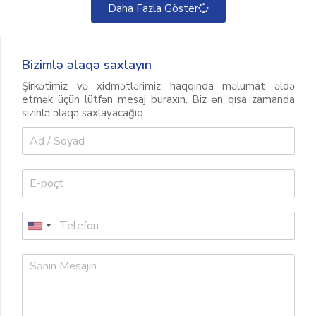
Daha Fazla Göster
Bizimlə əlaqə saxlayın
Şirkətimiz və xidmətlərimiz haqqında məlumat əldə
etmək üçün lütfən mesaj buraxın. Biz ən qısa zamanda
sizinlə əlaqə saxlayacağıq.