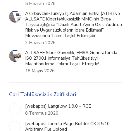
5 Haziran 2026
Azərbaycan-Türkiyə İş Adamları Birliyi (ATİB) və
ALLSAFE Kibertəhlükəsizlik MMC-nin Birgə
Təşkilatçılığı ilə “Daxili Audit Ayına Özəl: Auditdə
Risk və Uyğunsuzluqların İdarə Edilməsi”
Mövzusunda Təlim Təşkil Edilmişdir!
3 Haziran 2026
ALLSAFE Siber Güvenlik, EMSA Generator-da
ISO 27001 İnformasiya Təhlükəsizliyi
Maarifləndirmə Təlimi Təşkil Etmişdir!
18 Mayıs 2026
Cari Təhlükəsizlik Zəiflikləri
[webapps] Langflow 1.9.0 – RCE
8 Temmuz 2026
[webapps] Joomla Page Builder CK 3.5.10 –
Arbitrary File Upload