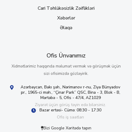
Cari Təhlükəsizlik Zəiflikləri
Xəbərlər
Əlaqə
Ofis Ünvanımız
Xidmətlərimiz haqqında məlumat vermək və görüşmək üçün
sizi ofisimizdə gözləyirik.
Azərbaycan, Bakı şəh., Nərimanov r-nu, Ziya Bünyadov
pr., 1965-ci məh., “Çinar Park” QSC, Bina - 3, Blok - B,
Mərtəbə - 5, Ofis - 47/4, AZ1029
Ziyarət üçün görüş təyin edə bilərsiniz.
Bazar ertəsi- Cümə: 08:30 - 17:30
Ofis iş saatları
Bizi Google Xəritədə tapın