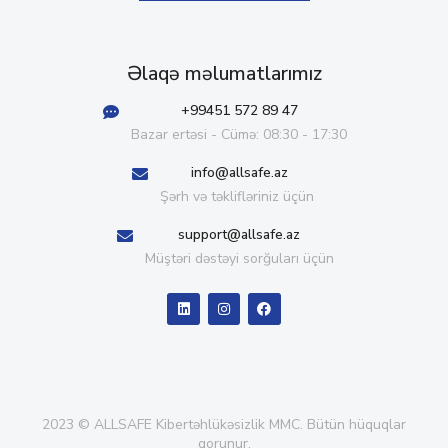
Əlaqə məlumatlarımız
+99451 572 89 47
Bazar ertəsi - Cümə: 08:30 - 17:30
info@allsafe.az
Şərh və təklifləriniz üçün
support@allsafe.az
Müştəri dəstəyi sorğuları üçün
2023 © ALLSAFE Kibertəhlükəsizlik MMC. Bütün hüquqlar
qorunur.