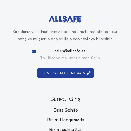
Şirkətimiz və xidmətlərimiz haqqında məlumat almaq üçün
satış və müştəri əlaqələri ilə əlaqə saxlaya bilərsiniz.
sales@allsafe.az
Təkliflər və məlumat almaq üçün
BİZİMLƏ ƏLAQƏ SAXLAYIN
Sürətli Giriş
Əsas Səhifə
Bizim Haqqımızda
Bizim xidmətlər