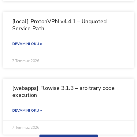
[local] ProtonVPN v4.4.1 – Unquoted
Service Path
DEVAMINI OKU »
7 Temmuz 2026
[webapps] Flowise 3.1.3 – arbitrary code
execution
DEVAMINI OKU »
7 Temmuz 2026