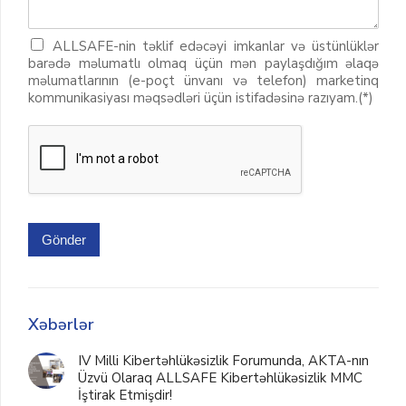
ALLSAFE-nin təklif edəcəyi imkanlar və üstünlüklər
barədə məlumatlı olmaq üçün mən paylaşdığım əlaqə
məlumatlarının (e-poçt ünvanı və telefon) marketinq
kommunikasiyası məqsədləri üçün istifadəsinə razıyam.(*)
Gönder
Xəbərlər
IV Milli Kibertəhlükəsizlik Forumunda, AKTA-nın
Üzvü Olaraq ALLSAFE Kibertəhlükəsizlik MMC
İştirak Etmişdir!