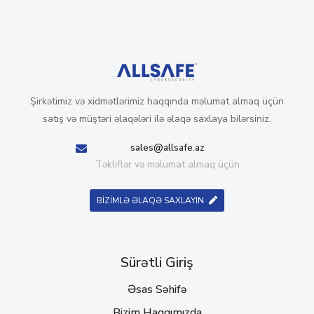
Şirkətimiz və xidmətlərimiz haqqında məlumat almaq üçün
satış və müştəri əlaqələri ilə əlaqə saxlaya bilərsiniz.
sales@allsafe.az
Təkliflər və məlumat almaq üçün
BİZİMLƏ ƏLAQƏ SAXLAYIN
Sürətli Giriş
Əsas Səhifə
Bizim Haqqımızda