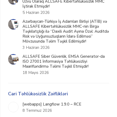
Üzvü Olaraq ALLSAFE Kibertəhlükəsizlik MMC
İştirak Etmişdir!
5 Haziran 2026
Azərbaycan-Türkiyə İş Adamları Birliyi (ATİB) və
ALLSAFE Kibertəhlükəsizlik MMC-nin Birgə
Təşkilatçılığı ilə “Daxili Audit Ayına Özəl: Auditdə
Risk və Uyğunsuzluqların İdarə Edilməsi”
Mövzusunda Təlim Təşkil Edilmişdir!
3 Haziran 2026
ALLSAFE Siber Güvenlik, EMSA Generator-da
ISO 27001 İnformasiya Təhlükəsizliyi
Maarifləndirmə Təlimi Təşkil Etmişdir!
18 Mayıs 2026
Cari Təhlükəsizlik Zəiflikləri
[webapps] Langflow 1.9.0 – RCE
8 Temmuz 2026