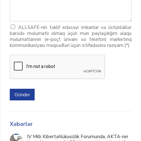
ALLSAFE-nin təklif edəcəyi imkanlar və üstünlüklər
barədə məlumatlı olmaq üçün mən paylaşdığım əlaqə
məlumatlarının (e-poçt ünvanı və telefon) marketinq
kommunikasiyası məqsədləri üçün istifadəsinə razıyam.(*)
Gönder
Xəbərlər
IV Milli Kibertəhlükəsizlik Forumunda, AKTA-nın