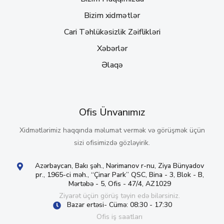
Bizim xidmətlər
Cari Təhlükəsizlik Zəiflikləri
Xəbərlər
Əlaqə
Ofis Ünvanımız
Xidmətlərimiz haqqında məlumat vermək və görüşmək üçün
sizi ofisimizdə gözləyirik.
Azərbaycan, Bakı şəh., Nərimanov r-nu, Ziya Bünyadov
pr., 1965-ci məh., “Çinar Park” QSC, Bina - 3, Blok - B,
Mərtəbə - 5, Ofis - 47/4, AZ1029
Ziyarət üçün görüş təyin edə bilərsiniz.
Bazar ertəsi- Cümə: 08:30 - 17:30
Ofis iş saatları