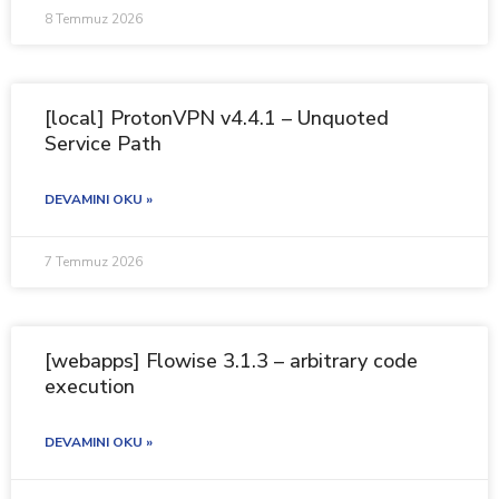
8 Temmuz 2026
[local] ProtonVPN v4.4.1 – Unquoted
Service Path
DEVAMINI OKU »
7 Temmuz 2026
[webapps] Flowise 3.1.3 – arbitrary code
execution
DEVAMINI OKU »