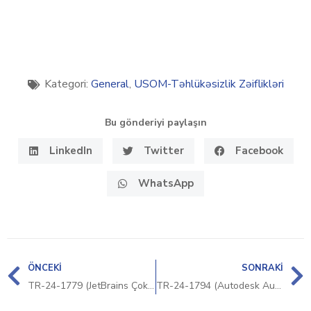
Kategori:
General
,
USOM-Təhlükəsizlik Zəiflikləri
Bu gönderiyi paylaşın
LinkedIn
Twitter
Facebook
WhatsApp
ÖNCEKI
SONRAKI
TR-24-1779 (JetBrains Çoklu Ürün Güvenlik Bildirimi)
TR-24-1794 (Autodesk AutoCAD Güvenlik Bildirimi)