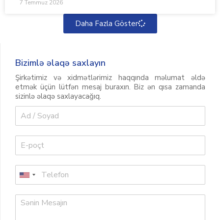
7 Temmuz 2026
Daha Fazla Göster
Bizimlə əlaqə saxlayın
Şirkətimiz və xidmətlərimiz haqqında məlumat əldə
etmək üçün lütfən mesaj buraxın. Biz ən qısa zamanda
sizinlə əlaqə saxlayacağıq.