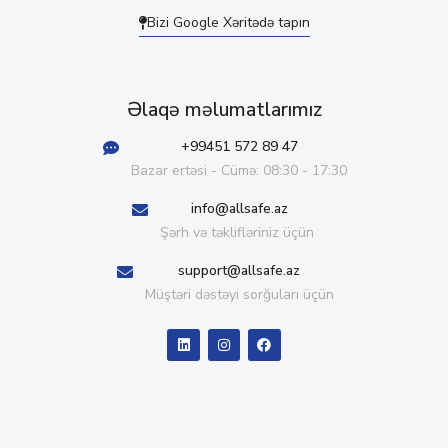
Bizi Google Xəritədə tapın
Əlaqə məlumatlarımız
+99451 572 89 47
Bazar ertəsi - Cümə: 08:30 - 17:30
info@allsafe.az
Şərh və təklifləriniz üçün
support@allsafe.az
Müştəri dəstəyi sorğuları üçün