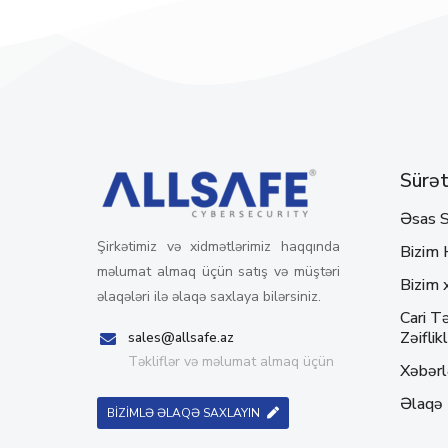
Sürətl
Əsas S
Şirkətimiz və xidmətlərimiz haqqında
Bizim 
məlumat almaq üçün satış və müştəri
Bizim 
əlaqələri ilə əlaqə saxlaya bilərsiniz.
Cari Tə
Zəiflikl
sales@allsafe.az
Təkliflər və məlumat almaq üçün
Xəbərl
Əlaqə
BİZİMLƏ ƏLAQƏ SAXLAYIN