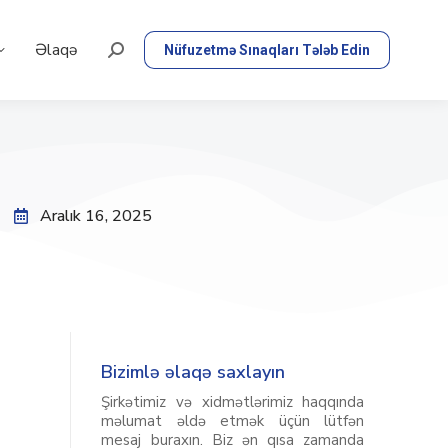
Əlaqə
Nüfuzetmə Sınaqları Tələb Edin
Aralık 16, 2025
Bizimlə əlaqə saxlayın
Şirkətimiz və xidmətlərimiz haqqında
məlumat əldə etmək üçün lütfən
mesaj buraxın. Biz ən qısa zamanda