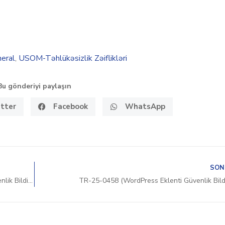
eral
,
USOM-Təhlükəsizlik Zəiflikləri
Bu gönderiyi paylaşın
tter
Facebook
WhatsApp
SON
TR-25-0457 (Menulux Yazılım – Mobil Uygulama Güvenlik Bildirimi)
TR-25-0458 (WordPress Eklenti Güvenlik Bildi