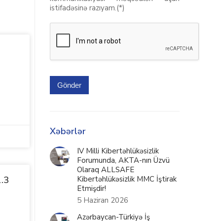
istifadəsinə razıyam.(*)
Gönder
Xəbərlər
IV Milli Kibertəhlükəsizlik
Forumunda, AKTA-nın Üzvü
Olaraq ALLSAFE
1.3
Kibertəhlükəsizlik MMC İştirak
Etmişdir!
5 Haziran 2026
Azərbaycan-Türkiyə İş