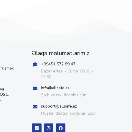
Əlaqə məlumatlarımız
+99451 572 89 47
örüşmək
Bazar ertəsi - Cümə: 08:30 -
17:30
info@allsafe.az
iya
 QSC,
Şərh və təklifləriniz üçün
,
support@allsafe.az
Müştəri dəstəyi sorğuları üçün