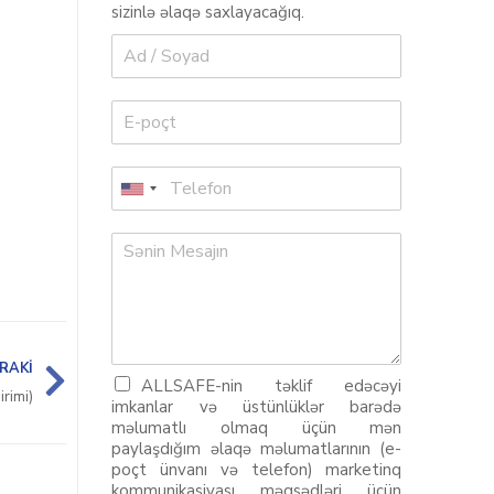
sizinlə əlaqə saxlayacağıq.
RAKI
ALLSAFE-nin təklif edəcəyi
rimi)
imkanlar və üstünlüklər barədə
məlumatlı olmaq üçün mən
paylaşdığım əlaqə məlumatlarının (e-
poçt ünvanı və telefon) marketinq
kommunikasiyası məqsədləri üçün