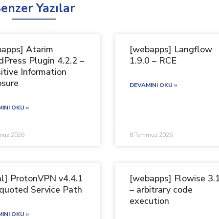
enzer Yazılar
apps] Atarim
[webapps] Langflow
Press Plugin 4.2.2 –
1.9.0 – RCE
itive Information
osure
DEVAMINI OKU »
INI OKU »
muz 2026
8 Temmuz 2026
al] ProtonVPN v4.4.1
[webapps] Flowise 3.
quoted Service Path
– arbitrary code
execution
INI OKU »