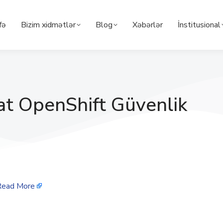
fə
Bizim xidmətlər
Blog
Xəbərlər
İnstitusional
t OpenShift Güvenlik
Read More