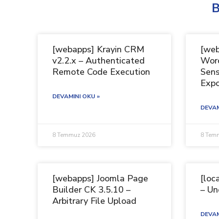
B
[webapps] Krayin CRM
[web
v2.2.x – Authenticated
Word
Remote Code Execution
Sens
Exp
DEVAMINI OKU »
DEVAM
8 Temmuz 2026
8 Tem
[webapps] Joomla Page
[loc
Builder CK 3.5.10 –
– Un
Arbitrary File Upload
DEVAM