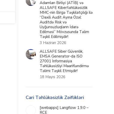
Adamları Birliyi (ATİB) və
ALLSAFE Kibertəhlükəsizlik
MMC-nin Birgə Təşkilatçılığı ilə
“Daxili Audit Ayına Özəl:
Auditdə Risk və
Uyğunsuzluqların İdarə
Edilməsi” Mövzusunda Təlim
Təşkil Edilmişdir!
3 Haziran 2026
ALLSAFE Siber Güvenlik,
EMSA Generator-da ISO
27001 İnformasiya
Təhlükəsizliyi Maarifləndirmə
Təlimi Təşkil Etmişdir!
18 Mayıs 2026
Cari Təhlükəsizlik Zəiflikləri
[webapps] Langflow 1.9.0 –
RCE