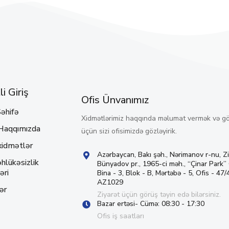
i Giriş
Ofis Ünvanımız
əhifə
Xidmətlərimiz haqqında məlumat vermək və g
Haqqımızda
üçün sizi ofisimizdə gözləyirik.
xidmətlər
Azərbaycan, Bakı şəh., Nərimanov r-nu, Z
hlükəsizlik
Bünyadov pr., 1965-ci məh., “Çinar Park”
əri
Bina - 3, Blok - B, Mərtəbə - 5, Ofis - 47/4
AZ1029
ər
Ziyarət üçün görüş təyin edə bilərsiniz.
Bazar ertəsi- Cümə: 08:30 - 17:30
Ofis iş saatları