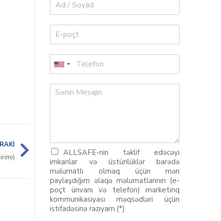
RAKI
ALLSAFE-nin təklif edəcəyi
rimi)
imkanlar və üstünlüklər barədə
məlumatlı olmaq üçün mən
paylaşdığım əlaqə məlumatlarının (e-
poçt ünvanı və telefon) marketinq
kommunikasiyası məqsədləri üçün
istifadəsinə razıyam.(*)