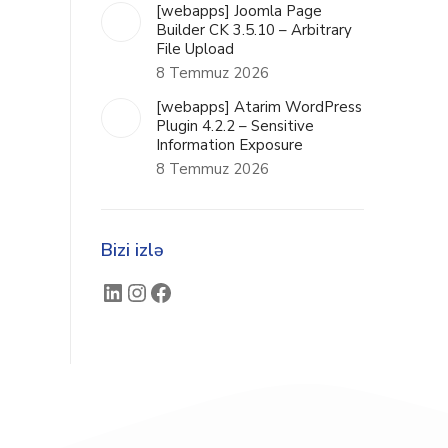
[webapps] Joomla Page
Builder CK 3.5.10 – Arbitrary
File Upload
8 Temmuz 2026
[webapps] Atarim WordPress
Plugin 4.2.2 – Sensitive
Information Exposure
8 Temmuz 2026
Bizi izlə