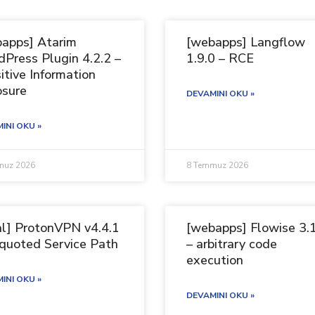
apps] Atarim
[webapps] Langflow
Press Plugin 4.2.2 –
1.9.0 – RCE
itive Information
osure
DEVAMINI OKU »
INI OKU »
muz 2026
8 Temmuz 2026
al] ProtonVPN v4.4.1
[webapps] Flowise 3.
quoted Service Path
– arbitrary code
execution
INI OKU »
DEVAMINI OKU »