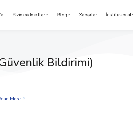
fə
Bizim xidmətlər
Blog
Xəbərlər
İnstitusional
üvenlik Bildirimi)
Read More