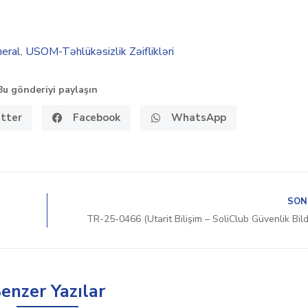
eral
,
USOM-Təhlükəsizlik Zəiflikləri
Bu gönderiyi paylaşın
tter
Facebook
WhatsApp
SON
TR-25-0466 (Utarit Bilişim – SoliClub Güvenlik Bildi
enzer Yazılar