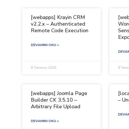
[webapps] Krayin CRM
[web
v2.2.x – Authenticated
Word
Remote Code Execution
Sens
Exp
DEVAMINI OKU »
DEVAM
8 Temmuz 2026
8 Tem
[webapps] Joomla Page
[loc
Builder CK 3.5.10 –
– Un
Arbitrary File Upload
DEVAM
DEVAMINI OKU »