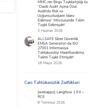
MMC-nin Birgə Təşkilatçılığı ilə
“Daxili Audit Ayına Özəl:
Auditdə Risk və
Uyğunsuzluqların İdarə
Edilməsi” Mövzusunda Təlim
Təşkil Edilmişdir!
3 Haziran 2026
ALLSAFE Siber Güvenlik,
EMSA Generator-da ISO
27001 İnformasiya
Təhlükəsizliyi Maarifləndirmə
Təlimi Təşkil Etmişdir!
18 Mayıs 2026
Cari Təhlükəsizlik Zəiflikləri
[webapps] Langflow 1.9.0 –
RCE
8 Temmuz 2026