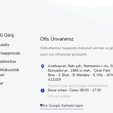
i Giriş
Ofis Ünvanımız
əhifə
Xidmətlərimiz haqqında məlumat vermək və g
Haqqımızda
üçün sizi ofisimizdə gözləyirik.
xidmətlər
Azərbaycan, Bakı şəh., Nərimanov r-nu, Z
hlükəsizlik
Bünyadov pr., 1965-ci məh., “Çinar Park”
əri
Bina - 3, Blok - B, Mərtəbə - 5, Ofis - 47/4
AZ1029
ər
Ziyarət üçün görüş təyin edə bilərsiniz.
Bazar ertəsi- Cümə: 08:30 - 17:30
Ofis iş saatları
Bizi Google Xəritədə tapın