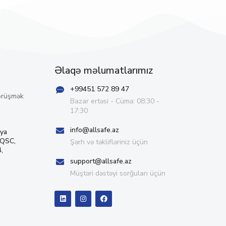
Əlaqə məlumatlarımız
+99451 572 89 47
örüşmək
Bazar ertəsi - Cümə: 08:30 -
17:30
info@allsafe.az
iya
 QSC,
Şərh və təklifləriniz üçün
,
support@allsafe.az
Müştəri dəstəyi sorğuları üçün