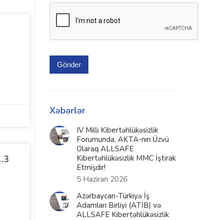
Gönder
Xəbərlər
IV Milli Kibertəhlükəsizlik
Forumunda, AKTA-nın Üzvü
Olaraq ALLSAFE
1.3
Kibertəhlükəsizlik MMC İştirak
Etmişdir!
5 Haziran 2026
Azərbaycan-Türkiyə İş
Adamları Birliyi (ATİB) və
ALLSAFE Kibertəhlükəsizlik