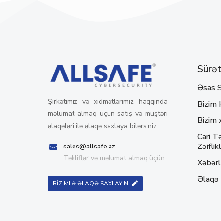
Sürətl
Əsas S
Şirkətimiz və xidmətlərimiz haqqında
Bizim 
məlumat almaq üçün satış və müştəri
Bizim 
əlaqələri ilə əlaqə saxlaya bilərsiniz.
Cari Tə
Zəiflikl
sales@allsafe.az
Təkliflər və məlumat almaq üçün
Xəbərl
Əlaqə
BİZİMLƏ ƏLAQƏ SAXLAYIN