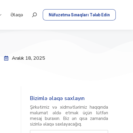
Əlaqə
Nüfuzetmə Sınaqları Tələb Edin
Aralık 18, 2025
Bizimlə əlaqə saxlayın
Şirkətimiz və xidmətlərimiz haqqında
məlumat əldə etmək üçün lütfən
mesaj buraxın. Biz ən qısa zamanda
sizinlə əlaqə saxlayacağıq.