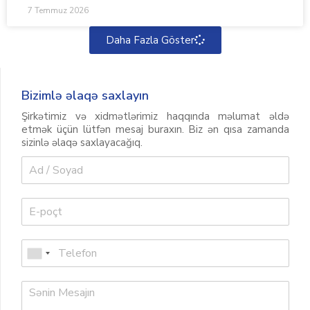
7 Temmuz 2026
Daha Fazla Göster
Bizimlə əlaqə saxlayın
Şirkətimiz və xidmətlərimiz haqqında məlumat əldə
etmək üçün lütfən mesaj buraxın. Biz ən qısa zamanda
sizinlə əlaqə saxlayacağıq.