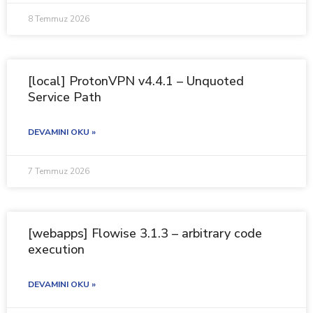
8 Temmuz 2026
[local] ProtonVPN v4.4.1 – Unquoted
Service Path
DEVAMINI OKU »
7 Temmuz 2026
[webapps] Flowise 3.1.3 – arbitrary code
execution
DEVAMINI OKU »