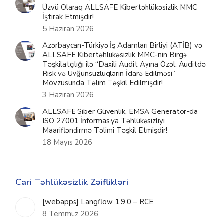
Üzvü Olaraq ALLSAFE Kibertəhlükəsizlik MMC
İştirak Etmişdir!
5 Haziran 2026
Azərbaycan-Türkiyə İş Adamları Birliyi (ATİB) və
ALLSAFE Kibertəhlükəsizlik MMC-nin Birgə
Təşkilatçılığı ilə “Daxili Audit Ayına Özəl: Auditdə
Risk və Uyğunsuzluqların İdarə Edilməsi”
Mövzusunda Təlim Təşkil Edilmişdir!
3 Haziran 2026
ALLSAFE Siber Güvenlik, EMSA Generator-da
ISO 27001 İnformasiya Təhlükəsizliyi
Maarifləndirmə Təlimi Təşkil Etmişdir!
18 Mayıs 2026
Cari Təhlükəsizlik Zəiflikləri
[webapps] Langflow 1.9.0 – RCE
8 Temmuz 2026