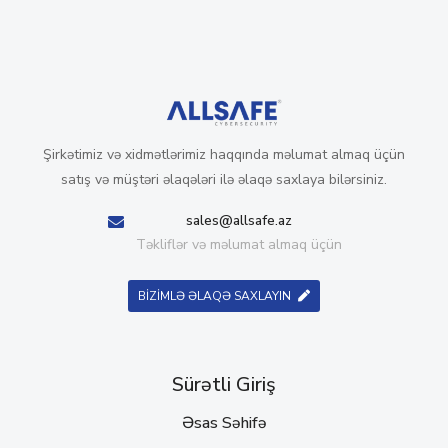
Şirkətimiz və xidmətlərimiz haqqında məlumat almaq üçün
satış və müştəri əlaqələri ilə əlaqə saxlaya bilərsiniz.
sales@allsafe.az
Təkliflər və məlumat almaq üçün
BİZİMLƏ ƏLAQƏ SAXLAYIN
Sürətli Giriş
Əsas Səhifə