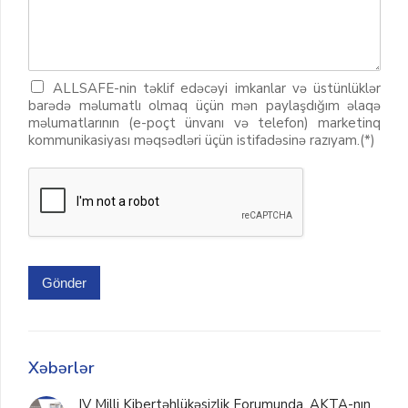
ALLSAFE-nin təklif edəcəyi imkanlar və üstünlüklər
barədə məlumatlı olmaq üçün mən paylaşdığım əlaqə
məlumatlarının (e-poçt ünvanı və telefon) marketinq
kommunikasiyası məqsədləri üçün istifadəsinə razıyam.(*)
Gönder
Xəbərlər
IV Milli Kibertəhlükəsizlik Forumunda, AKTA-nın