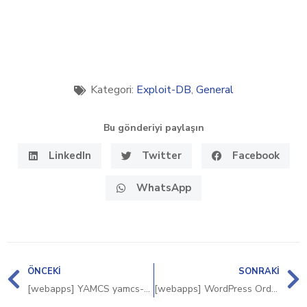
Kategori:
Exploit-DB
,
General
Bu gönderiyi paylaşın
LinkedIn
Twitter
Facebook
WhatsApp
ÖNCEKI
SONRAKI
[webapps] YAMCS yamcs-core 5.12.7 – LDAP Injection
[webapps] WordPress OrderConvo 14 – Path Traversal