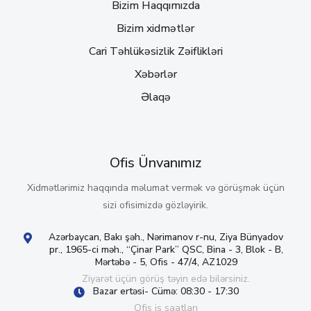
Bizim Haqqımızda
Bizim xidmətlər
Cari Təhlükəsizlik Zəiflikləri
Xəbərlər
Əlaqə
Ofis Ünvanımız
Xidmətlərimiz haqqında məlumat vermək və görüşmək üçün
sizi ofisimizdə gözləyirik.
Azərbaycan, Bakı şəh., Nərimanov r-nu, Ziya Bünyadov
pr., 1965-ci məh., “Çinar Park” QSC, Bina - 3, Blok - B,
Mərtəbə - 5, Ofis - 47/4, AZ1029
Ziyarət üçün görüş təyin edə bilərsiniz.
Bazar ertəsi- Cümə: 08:30 - 17:30
Ofis iş saatları