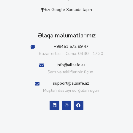
Bizi Google Xəritədə tapın
Əlaqə məlumatlarımız
+99451 572 89 47
Bazar ertəsi - Cümə: 08:30 - 17:30
info@allsafe.az
Şərh və təklifləriniz üçün
support@allsafe.az
Müştəri dəstəyi sorğuları üçün