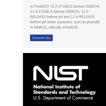
In FreeBSD 12.2-STABLE before r369334,
11.4-STABLE before r369335, 12.2-
RELEASE before p4 and 11.4-RELEASE
before p8 when a process, such as jexec(8)
or killall(1), calls jail_attach(2)…
Devamını oku