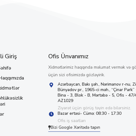
i Giriş
Ofis Ünvanımız
Xidmətlərimiz haqqında məlumat vermək və g
əhifə
üçün sizi ofisimizdə gözləyirik.
Haqqımızda
Azərbaycan, Bakı şəh., Nərimanov r-nu, Z
xidmətlər
Bünyadov pr., 1965-ci məh., “Çinar Park”
Bina - 3, Blok - B, Mərtəbə - 5, Ofis - 47/4
hlükəsizlik
AZ1029
əri
Ziyarət üçün görüş təyin edə bilərsiniz.
Bazar ertəsi- Cümə: 08:30 - 17:30
ər
Ofis iş saatları
Bizi Google Xəritədə tapın