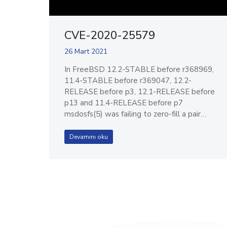
CVE-2020-25579
26 Mart 2021
In FreeBSD 12.2-STABLE before r368969,
11.4-STABLE before r369047, 12.2-
RELEASE before p3, 12.1-RELEASE before
p13 and 11.4-RELEASE before p7
msdosfs(5) was failing to zero-fill a pair…
Devamını oku