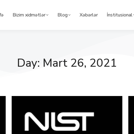
fə
Bizim xidmətlər
Blog
Xəbərlər
İnstitusional
Day: Mart 26, 2021