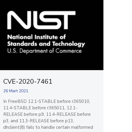
CVE-2020-7461
26 Mart 2021
In FreeBSD 12.1-STABLE before r365010,
11.4-STABLE before r365011, 12.1-
RELEASE before p9, 11.4-RELEASE before
p3, and 11.3-RELEASE before p13,
dhclient(8) fails to handle certain malformed