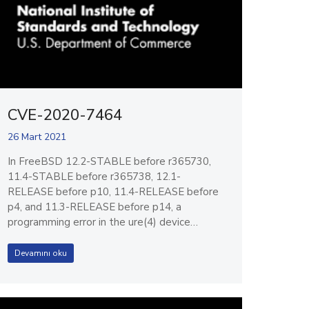
CVE-2020-7464
26 Mart 2021
In FreeBSD 12.2-STABLE before r365730,
11.4-STABLE before r365738, 12.1-
RELEASE before p10, 11.4-RELEASE before
p4, and 11.3-RELEASE before p14, a
programming error in the ure(4) device…
Devamını oku