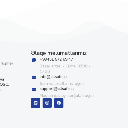
Əlaqə məlumatlarımız
+99451 572 89 47
örüşmək
Bazar ertəsi - Cümə: 08:30 -
17:30
info@allsafe.az
iya
Şərh və təklifləriniz üçün
 QSC,
support@allsafe.az
,
Müştəri dəstəyi sorğuları üçün