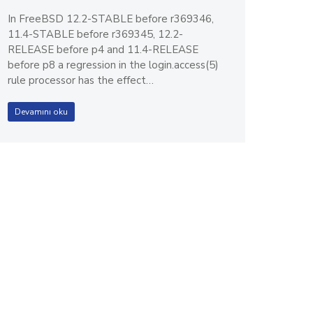
In FreeBSD 12.2-STABLE before r369346,
11.4-STABLE before r369345, 12.2-
RELEASE before p4 and 11.4-RELEASE
before p8 a regression in the login.access(5)
rule processor has the effect…
Devamını oku