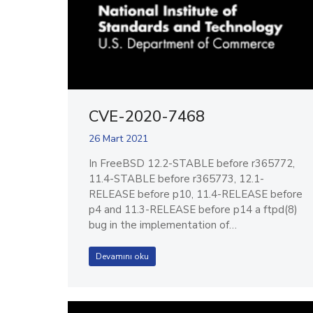
CVE-2020-7468
26 Mart 2021
In FreeBSD 12.2-STABLE before r365772,
11.4-STABLE before r365773, 12.1-
RELEASE before p10, 11.4-RELEASE before
p4 and 11.3-RELEASE before p14 a ftpd(8)
bug in the implementation of…
Devamını oku