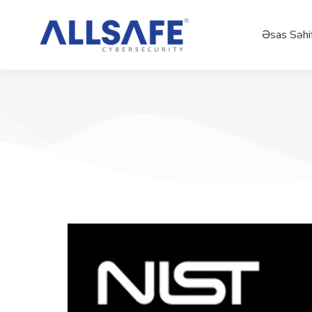
Əsas Səhi