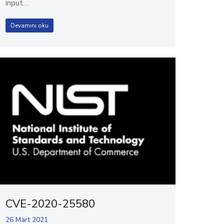
input…
Devamını oku
CVE-2020-25580
26 Mart 2021