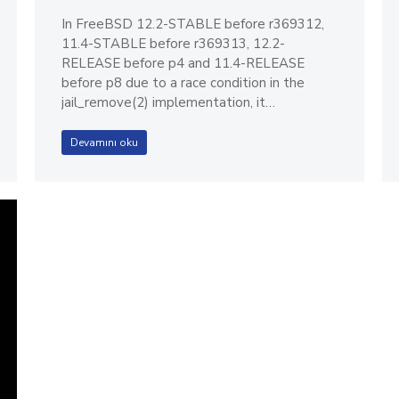
In FreeBSD 12.2-STABLE before r369312,
11.4-STABLE before r369313, 12.2-
RELEASE before p4 and 11.4-RELEASE
before p8 due to a race condition in the
jail_remove(2) implementation, it…
Devamını oku