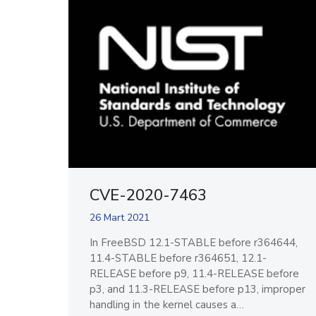
CVE-2020-7463
26 Mart 2021
In FreeBSD 12.1-STABLE before r364644,
11.4-STABLE before r364651, 12.1-
RELEASE before p9, 11.4-RELEASE before
p3, and 11.3-RELEASE before p13, improper
handling in the kernel causes a…