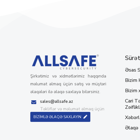
Sürətl
Əsas S
Şirkətimiz və xidmətlərimiz haqqında
Bizim 
məlumat almaq üçün satış və müştəri
Bizim 
əlaqələri ilə əlaqə saxlaya bilərsiniz.
Cari Tə
sales@allsafe.az
Zəiflikl
Təkliflər və məlumat almaq üçün
Xəbərl
BİZİMLƏ ƏLAQƏ SAXLAYIN
Əlaqə