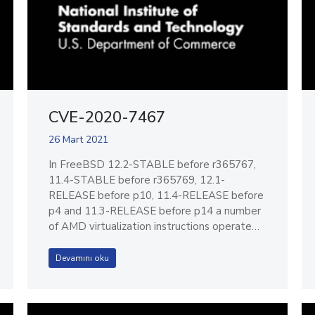
CVE-2020-7467
26 Mart 2021
In FreeBSD 12.2-STABLE before r365767,
11.4-STABLE before r365769, 12.1-
RELEASE before p10, 11.4-RELEASE before
p4 and 11.3-RELEASE before p14 a number
of AMD virtualization instructions operate…
Devamını oku