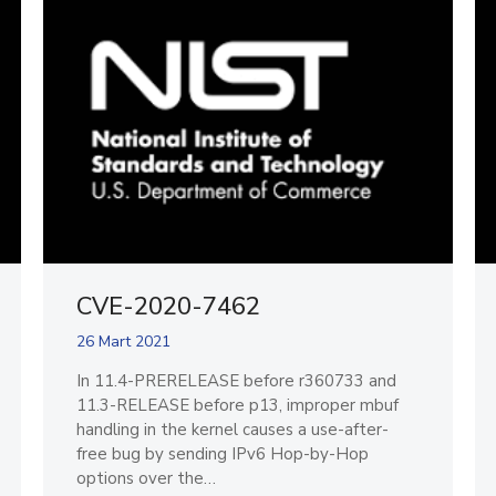
CVE-2020-7462
26 Mart 2021
In 11.4-PRERELEASE before r360733 and
11.3-RELEASE before p13, improper mbuf
handling in the kernel causes a use-after-
free bug by sending IPv6 Hop-by-Hop
options over the…