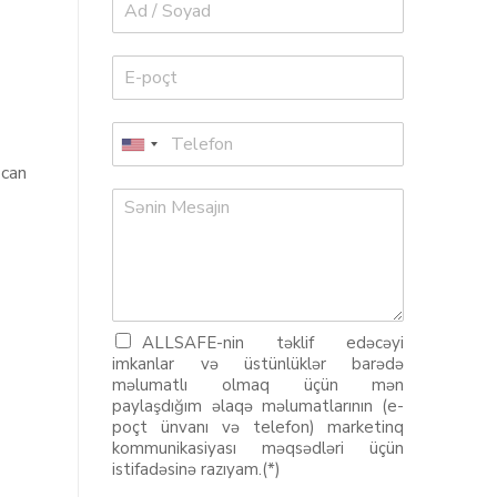
 can
ALLSAFE-nin təklif edəcəyi
imkanlar və üstünlüklər barədə
məlumatlı olmaq üçün mən
paylaşdığım əlaqə məlumatlarının (e-
poçt ünvanı və telefon) marketinq
kommunikasiyası məqsədləri üçün
istifadəsinə razıyam.(*)