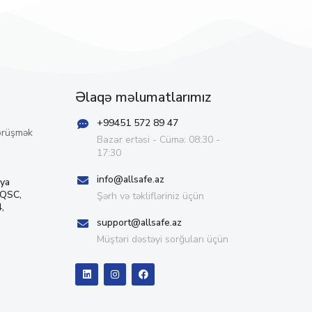
Əlaqə məlumatlarımız
+99451 572 89 47
örüşmək
Bazar ertəsi - Cümə: 08:30 -
17:30
info@allsafe.az
iya
 QSC,
Şərh və təklifləriniz üçün
,
support@allsafe.az
Müştəri dəstəyi sorğuları üçün