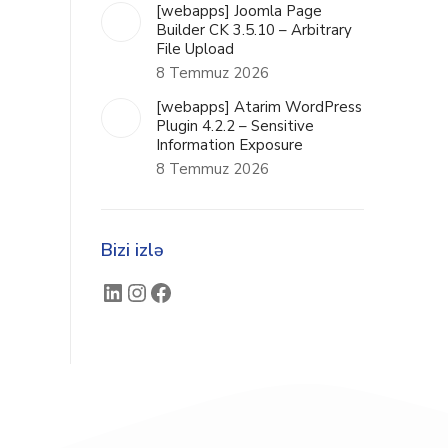
[webapps] Joomla Page
Builder CK 3.5.10 – Arbitrary
File Upload
8 Temmuz 2026
[webapps] Atarim WordPress
Plugin 4.2.2 – Sensitive
Information Exposure
8 Temmuz 2026
Bizi izlə