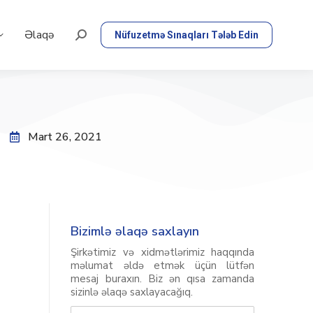
Əlaqə
Nüfuzetmə Sınaqları Tələb Edin
Mart 26, 2021
Bizimlə əlaqə saxlayın
Şirkətimiz və xidmətlərimiz haqqında
məlumat əldə etmək üçün lütfən
mesaj buraxın. Biz ən qısa zamanda
sizinlə əlaqə saxlayacağıq.