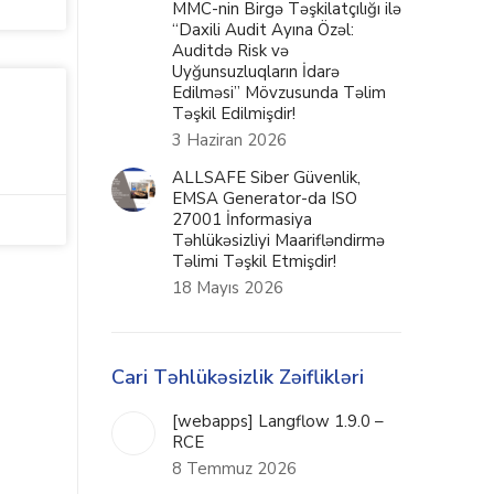
MMC-nin Birgə Təşkilatçılığı ilə
“Daxili Audit Ayına Özəl:
Auditdə Risk və
Uyğunsuzluqların İdarə
Edilməsi” Mövzusunda Təlim
Təşkil Edilmişdir!
3 Haziran 2026
ALLSAFE Siber Güvenlik,
EMSA Generator-da ISO
27001 İnformasiya
Təhlükəsizliyi Maarifləndirmə
Təlimi Təşkil Etmişdir!
18 Mayıs 2026
Cari Təhlükəsizlik Zəiflikləri
[webapps] Langflow 1.9.0 –
RCE
8 Temmuz 2026