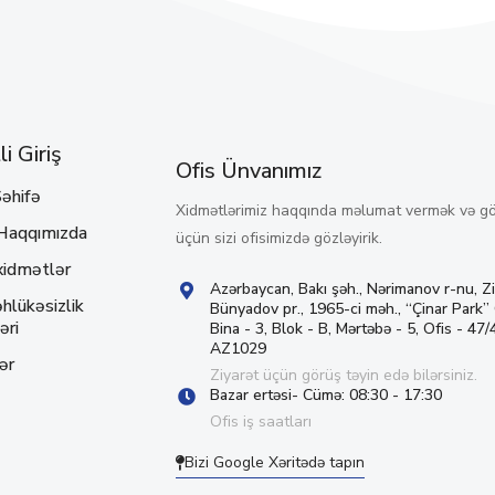
i Giriş
Ofis Ünvanımız
əhifə
Xidmətlərimiz haqqında məlumat vermək və g
Haqqımızda
üçün sizi ofisimizdə gözləyirik.
xidmətlər
Azərbaycan, Bakı şəh., Nərimanov r-nu, Z
hlükəsizlik
Bünyadov pr., 1965-ci məh., “Çinar Park”
əri
Bina - 3, Blok - B, Mərtəbə - 5, Ofis - 47/4
AZ1029
ər
Ziyarət üçün görüş təyin edə bilərsiniz.
Bazar ertəsi- Cümə: 08:30 - 17:30
Ofis iş saatları
Bizi Google Xəritədə tapın