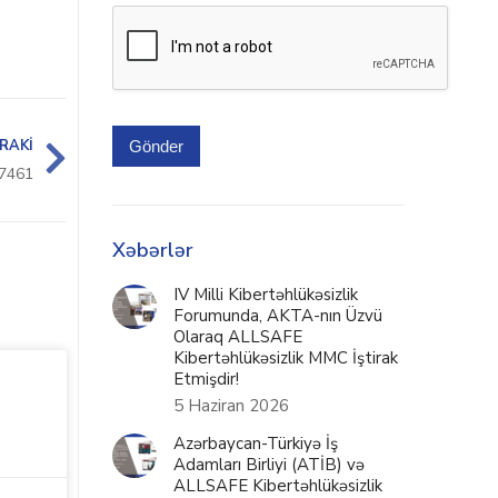
RAKI
Gönder
7461
Xəbərlər
IV Milli Kibertəhlükəsizlik
Forumunda, AKTA-nın Üzvü
Olaraq ALLSAFE
Kibertəhlükəsizlik MMC İştirak
Etmişdir!
5 Haziran 2026
Azərbaycan-Türkiyə İş
Adamları Birliyi (ATİB) və
ALLSAFE Kibertəhlükəsizlik