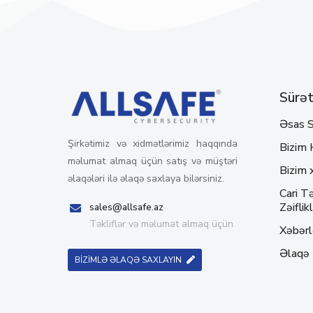
Sürətl
Əsas S
Şirkətimiz və xidmətlərimiz haqqında
Bizim 
məlumat almaq üçün satış və müştəri
Bizim 
əlaqələri ilə əlaqə saxlaya bilərsiniz.
Cari Tə
Zəiflikl
sales@allsafe.az
Təkliflər və məlumat almaq üçün
Xəbərl
Əlaqə
BİZİMLƏ ƏLAQƏ SAXLAYIN