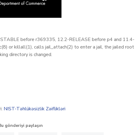
-STABLE before r369335, 12.2-RELEASE before p4 and 11.4-
r killall(1), calls jail_attach(2) to enter a jail, the jailed root
king directory is changed.
i:
NIST-Təhlükəsizlik Zəiflikləri
Bu gönderiyi paylaşın