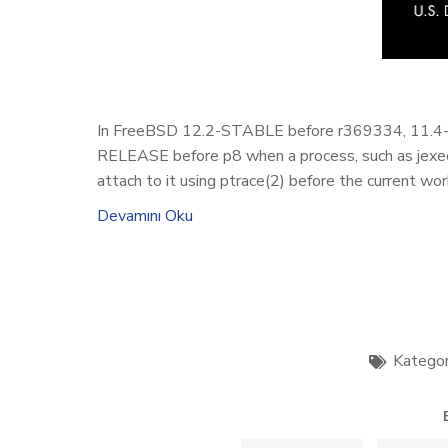
In FreeBSD 12.2-STABLE before r369334, 11.4
RELEASE before p8 when a process, such as jexec(8) o
attach to it using ptrace(2) before the current wor
Devamını Oku
Kategor