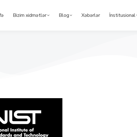
fə
Bizim xidmətlər
Blog
Xəbərlər
İnstitusional