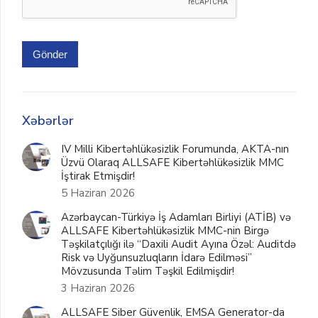
Gönder
Xəbərlər
IV Milli Kibertəhlükəsizlik Forumunda, AKTA-nın
Üzvü Olaraq ALLSAFE Kibertəhlükəsizlik MMC
İştirak Etmişdir!
5 Haziran 2026
Azərbaycan-Türkiyə İş Adamları Birliyi (ATİB) və
ALLSAFE Kibertəhlükəsizlik MMC-nin Birgə
Təşkilatçılığı ilə “Daxili Audit Ayına Özəl: Auditdə
Risk və Uyğunsuzluqların İdarə Edilməsi”
Mövzusunda Təlim Təşkil Edilmişdir!
3 Haziran 2026
ALLSAFE Siber Güvenlik, EMSA Generator-da