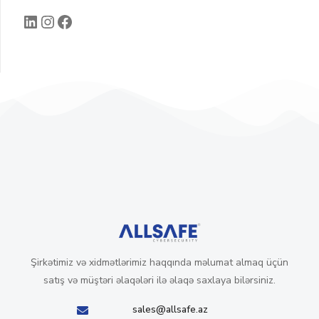
Şirkətimiz və xidmətlərimiz haqqında məlumat almaq üçün
satış və müştəri əlaqələri ilə əlaqə saxlaya bilərsiniz.
sales@allsafe.az