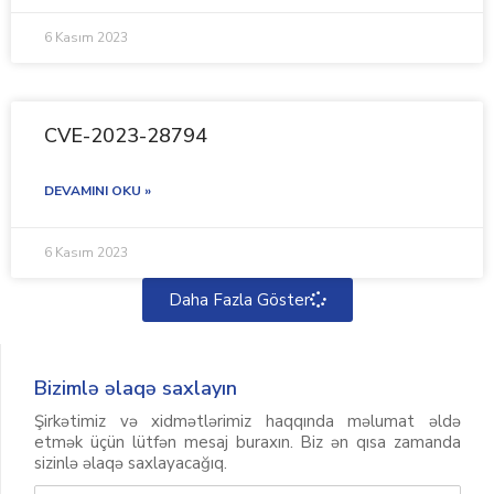
6 Kasım 2023
CVE-2023-28794
DEVAMINI OKU »
6 Kasım 2023
Daha Fazla Göster
Bizimlə əlaqə saxlayın
Şirkətimiz və xidmətlərimiz haqqında məlumat əldə
etmək üçün lütfən mesaj buraxın. Biz ən qısa zamanda
sizinlə əlaqə saxlayacağıq.