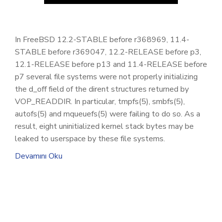
In FreeBSD 12.2-STABLE before r368969, 11.4-
STABLE before r369047, 12.2-RELEASE before p3,
12.1-RELEASE before p13 and 11.4-RELEASE before
p7 several file systems were not properly initializing
the d_off field of the dirent structures returned by
VOP_READDIR. In particular, tmpfs(5), smbfs(5),
autofs(5) and mqueuefs(5) were failing to do so. As a
result, eight uninitialized kernel stack bytes may be
leaked to userspace by these file systems.
Devamını Oku