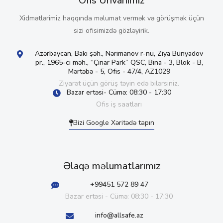
Ofis Ünvanımız
Xidmətlərimiz haqqında məlumat vermək və görüşmək üçün
sizi ofisimizdə gözləyirik.
Azərbaycan, Bakı şəh., Nərimanov r-nu, Ziya Bünyadov
pr., 1965-ci məh., “Çinar Park” QSC, Bina - 3, Blok - B,
Mərtəbə - 5, Ofis - 47/4, AZ1029
Ziyarət üçün görüş təyin edə bilərsiniz.
Bazar ertəsi- Cümə: 08:30 - 17:30
Ofis iş saatları
Bizi Google Xəritədə tapın
Əlaqə məlumatlarımız
+99451 572 89 47
Bazar ertəsi - Cümə: 08:30 - 17:30
info@allsafe.az