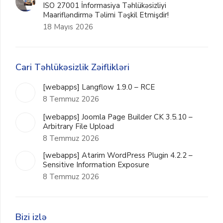
ISO 27001 İnformasiya Təhlükəsizliyi
Maarifləndirmə Təlimi Təşkil Etmişdir!
18 Mayıs 2026
Cari Təhlükəsizlik Zəiflikləri
[webapps] Langflow 1.9.0 – RCE
8 Temmuz 2026
[webapps] Joomla Page Builder CK 3.5.10 –
Arbitrary File Upload
8 Temmuz 2026
[webapps] Atarim WordPress Plugin 4.2.2 –
Sensitive Information Exposure
8 Temmuz 2026
Bizi izlə