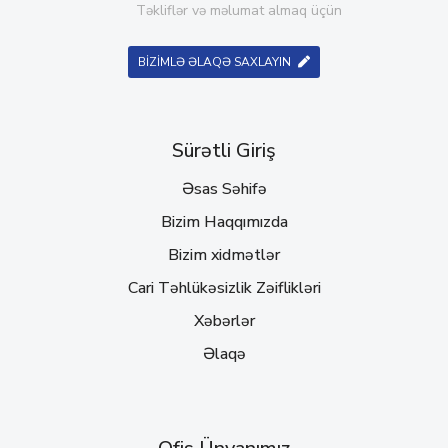
Təkliflər və məlumat almaq üçün
BİZİMLƏ ƏLAQƏ SAXLAYIN
Sürətli Giriş
Əsas Səhifə
Bizim Haqqımızda
Bizim xidmətlər
Cari Təhlükəsizlik Zəiflikləri
Xəbərlər
Əlaqə