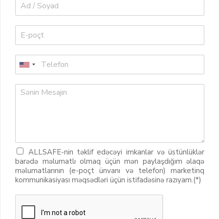
ALLSAFE-nin təklif edəcəyi imkanlar və üstünlüklər
barədə məlumatlı olmaq üçün mən paylaşdığım əlaqə
məlumatlarının (e-poçt ünvanı və telefon) marketinq
kommunikasiyası məqsədləri üçün istifadəsinə razıyam.(*)