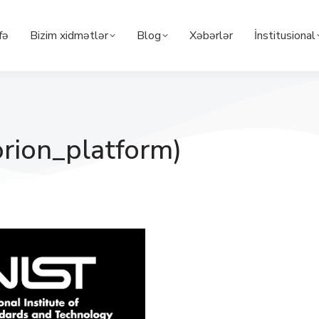
fə
Bizim xidmətlər
Blog
Xəbərlər
İnstitusional
rion_platform)