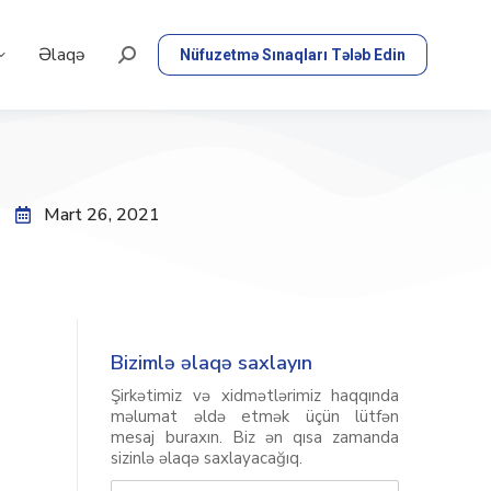
Əlaqə
Nüfuzetmə Sınaqları Tələb Edin
Mart 26, 2021
Bizimlə əlaqə saxlayın
Şirkətimiz və xidmətlərimiz haqqında
məlumat əldə etmək üçün lütfən
mesaj buraxın. Biz ən qısa zamanda
sizinlə əlaqə saxlayacağıq.