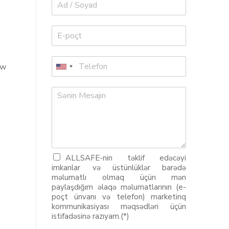
ew
ALLSAFE-nin təklif edəcəyi
imkanlar və üstünlüklər barədə
məlumatlı olmaq üçün mən
paylaşdığım əlaqə məlumatlarının (e-
poçt ünvanı və telefon) marketinq
kommunikasiyası məqsədləri üçün
istifadəsinə razıyam.(*)