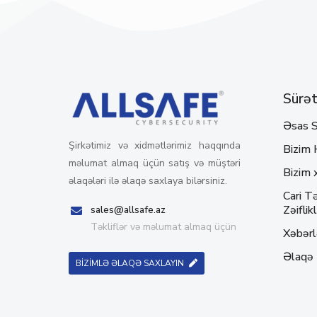
Sürətl
Əsas S
Şirkətimiz və xidmətlərimiz haqqında
Bizim 
məlumat almaq üçün satış və müştəri
Bizim 
əlaqələri ilə əlaqə saxlaya bilərsiniz.
Cari Tə
Zəiflikl
sales@allsafe.az
Təkliflər və məlumat almaq üçün
Xəbərl
Əlaqə
BİZİMLƏ ƏLAQƏ SAXLAYIN