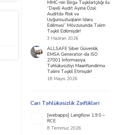
MMC-nin Birgə Təşkilatçılığı ilə
“Daxili Audit Ayına Özəl:
Auditdə Risk və
Uyğunsuzluqların İdarə
Edilməsi” Mövzusunda Təlim
Təşkil Edilmişdir!
3 Haziran 2026
ALLSAFE Siber Güvenlik,
EMSA Generator-da ISO
27001 İnformasiya
Təhlükəsizliyi Maarifləndirmə
Təlimi Təşkil Etmişdir!
18 Mayıs 2026
Cari Təhlükəsizlik Zəiflikləri
[webapps] Langflow 1.9.0 –
RCE
8 Temmuz 2026