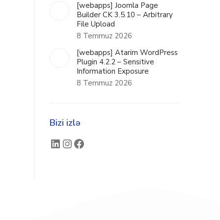
[webapps] Joomla Page
Builder CK 3.5.10 – Arbitrary
File Upload
8 Temmuz 2026
[webapps] Atarim WordPress
Plugin 4.2.2 – Sensitive
Information Exposure
8 Temmuz 2026
Bizi izlə