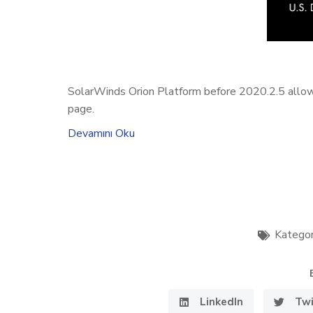
SolarWinds Orion Platform before 2020.2.5 allow
page.
Devamını Oku
Kategor
LinkedIn
Twi