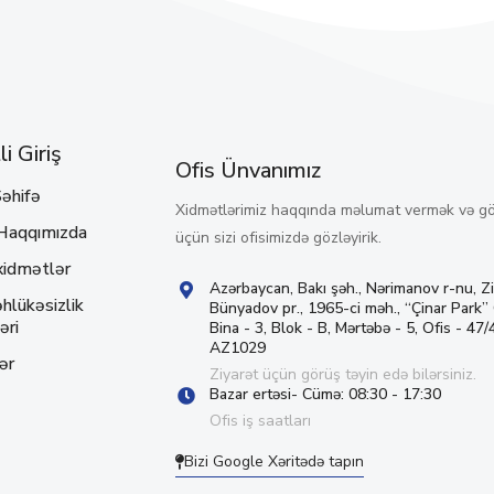
i Giriş
Ofis Ünvanımız
əhifə
Xidmətlərimiz haqqında məlumat vermək və g
Haqqımızda
üçün sizi ofisimizdə gözləyirik.
xidmətlər
Azərbaycan, Bakı şəh., Nərimanov r-nu, Z
hlükəsizlik
Bünyadov pr., 1965-ci məh., “Çinar Park”
əri
Bina - 3, Blok - B, Mərtəbə - 5, Ofis - 47/4
AZ1029
ər
Ziyarət üçün görüş təyin edə bilərsiniz.
Bazar ertəsi- Cümə: 08:30 - 17:30
Ofis iş saatları
Bizi Google Xəritədə tapın