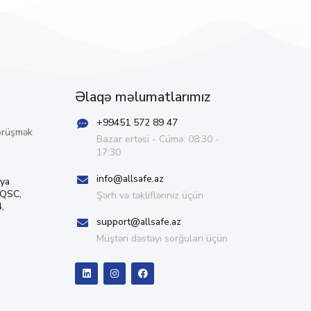
Əlaqə məlumatlarımız
+99451 572 89 47
örüşmək
Bazar ertəsi - Cümə: 08:30 -
17:30
info@allsafe.az
iya
 QSC,
Şərh və təklifləriniz üçün
,
support@allsafe.az
Müştəri dəstəyi sorğuları üçün