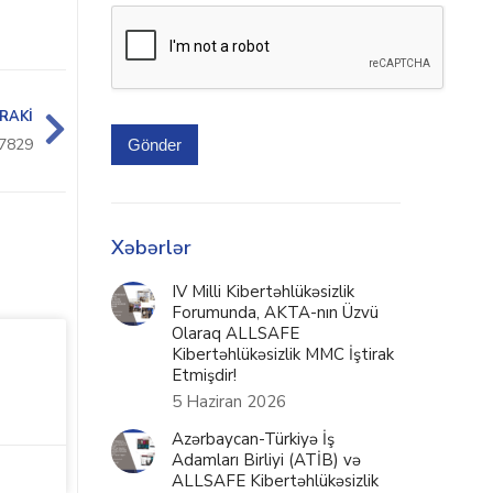
RAKI
7829
Gönder
Xəbərlər
IV Milli Kibertəhlükəsizlik
Forumunda, AKTA-nın Üzvü
Olaraq ALLSAFE
Kibertəhlükəsizlik MMC İştirak
Etmişdir!
5 Haziran 2026
Azərbaycan-Türkiyə İş
Adamları Birliyi (ATİB) və
ALLSAFE Kibertəhlükəsizlik