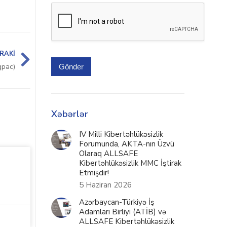
RAKI
gpac)
Gönder
Xəbərlər
IV Milli Kibertəhlükəsizlik
Forumunda, AKTA-nın Üzvü
Olaraq ALLSAFE
Kibertəhlükəsizlik MMC İştirak
Etmişdir!
5 Haziran 2026
Azərbaycan-Türkiyə İş
Adamları Birliyi (ATİB) və
ALLSAFE Kibertəhlükəsizlik