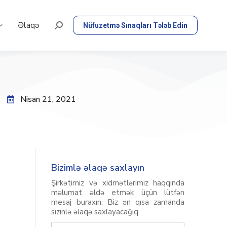
Əlaqə
Nüfuzetmə Sınaqları Tələb Edin
Nisan 21, 2021
Bizimlə əlaqə saxlayın
Şirkətimiz və xidmətlərimiz haqqında
məlumat əldə etmək üçün lütfən
mesaj buraxın. Biz ən qısa zamanda
sizinlə əlaqə saxlayacağıq.