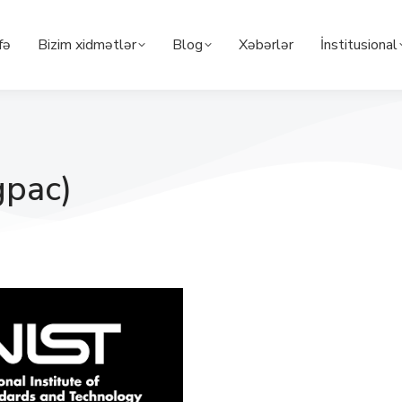
fə
Bizim xidmətlər
Blog
Xəbərlər
İnstitusional
pac)