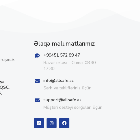
Əlaqə məlumatlarımız
+99451 572 89 47
örüşmək
Bazar ertəsi - Cümə: 08:30 -
17:30
info@allsafe.az
iya
 QSC,
Şərh və təklifləriniz üçün
,
support@allsafe.az
Müştəri dəstəyi sorğuları üçün