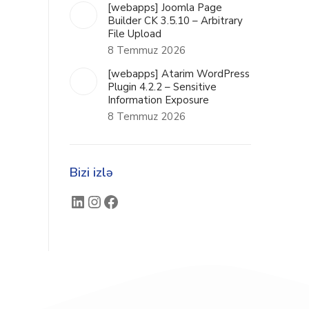
[webapps] Joomla Page
Builder CK 3.5.10 – Arbitrary
File Upload
8 Temmuz 2026
[webapps] Atarim WordPress
Plugin 4.2.2 – Sensitive
Information Exposure
8 Temmuz 2026
Bizi izlə