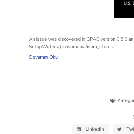
An issue was discovered in GPAC version 0.8.0 and 
SetupWriters() in isomedia/isom_store.c.
Devamını Oku
Kategor
LinkedIn
Twi