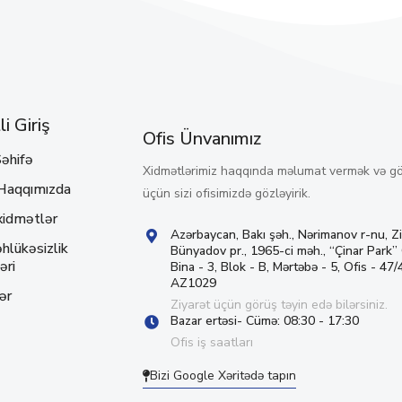
i Giriş
Ofis Ünvanımız
əhifə
Xidmətlərimiz haqqında məlumat vermək və g
Haqqımızda
üçün sizi ofisimizdə gözləyirik.
xidmətlər
Azərbaycan, Bakı şəh., Nərimanov r-nu, Z
hlükəsizlik
Bünyadov pr., 1965-ci məh., “Çinar Park”
əri
Bina - 3, Blok - B, Mərtəbə - 5, Ofis - 47/4
AZ1029
ər
Ziyarət üçün görüş təyin edə bilərsiniz.
Bazar ertəsi- Cümə: 08:30 - 17:30
Ofis iş saatları
Bizi Google Xəritədə tapın