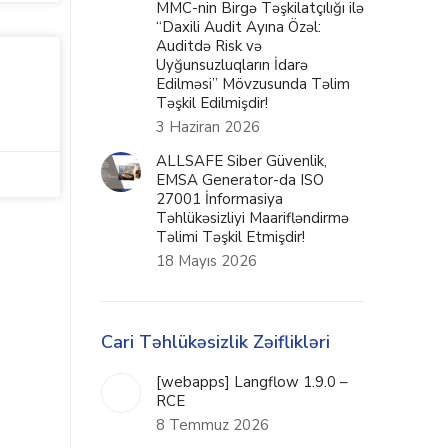
MMC-nin Birgə Təşkilatçılığı ilə
“Daxili Audit Ayına Özəl:
Auditdə Risk və
Uyğunsuzluqların İdarə
Edilməsi” Mövzusunda Təlim
Təşkil Edilmişdir!
3 Haziran 2026
ALLSAFE Siber Güvenlik,
EMSA Generator-da ISO
27001 İnformasiya
Təhlükəsizliyi Maarifləndirmə
Təlimi Təşkil Etmişdir!
18 Mayıs 2026
Cari Təhlükəsizlik Zəiflikləri
[webapps] Langflow 1.9.0 –
RCE
8 Temmuz 2026