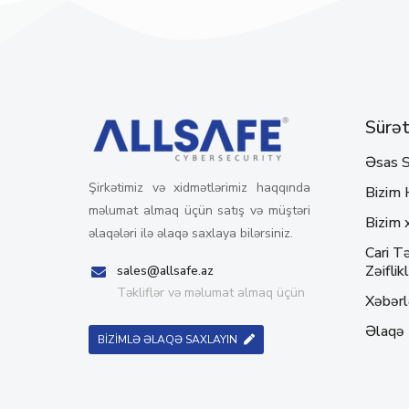
Sürətl
Əsas S
Şirkətimiz və xidmətlərimiz haqqında
Bizim 
məlumat almaq üçün satış və müştəri
Bizim 
əlaqələri ilə əlaqə saxlaya bilərsiniz.
Cari Tə
Zəiflikl
sales@allsafe.az
Təkliflər və məlumat almaq üçün
Xəbərl
Əlaqə
BİZİMLƏ ƏLAQƏ SAXLAYIN