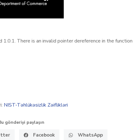
1.0.1. There is an invalid pointer dereference in the function
i:
NIST-Təhlükəsizlik Zəiflikləri
Bu gönderiyi paylaşın
tter
Facebook
WhatsApp