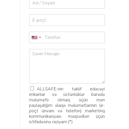
ALLSAFE-nin təklif edəcəyi
imkanlar və üstünlüklər barədə
məlumatlı olmaq üçün mən
paylaşdığım əlaqə məlumatlarının (e-
poçt ünvanı və telefon) marketinq
kommunikasiyası məqsədləri üçün
istifadəsinə razıyam.(*)