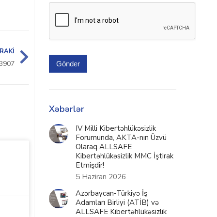
RAKI
3907
Gönder
Xəbərlər
IV Milli Kibertəhlükəsizlik
Forumunda, AKTA-nın Üzvü
Olaraq ALLSAFE
Kibertəhlükəsizlik MMC İştirak
Etmişdir!
5 Haziran 2026
Azərbaycan-Türkiyə İş
Adamları Birliyi (ATİB) və
ALLSAFE Kibertəhlükəsizlik