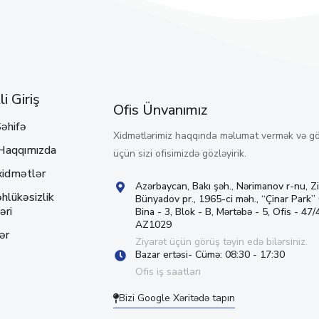
i Giriş
Ofis Ünvanımız
əhifə
Xidmətlərimiz haqqında məlumat vermək və g
Haqqımızda
üçün sizi ofisimizdə gözləyirik.
xidmətlər
Azərbaycan, Bakı şəh., Nərimanov r-nu, Z
hlükəsizlik
Bünyadov pr., 1965-ci məh., “Çinar Park”
əri
Bina - 3, Blok - B, Mərtəbə - 5, Ofis - 47/4
AZ1029
ər
Ziyarət üçün görüş təyin edə bilərsiniz.
Bazar ertəsi- Cümə: 08:30 - 17:30
Ofis iş saatları
Bizi Google Xəritədə tapın