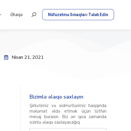
Əlaqə
Nüfuzetmə Sınaqları Tələb Edin
Nisan 21, 2021
Bizimlə əlaqə saxlayın
Şirkətimiz və xidmətlərimiz haqqında
məlumat əldə etmək üçün lütfən
mesaj buraxın. Biz ən qısa zamanda
sizinlə əlaqə saxlayacağıq.