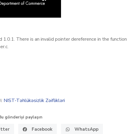
1.0.1. There is an invalid pointer dereference in the function
er.c.
i:
NIST-Təhlükəsizlik Zəiflikləri
Bu gönderiyi paylaşın
tter
Facebook
WhatsApp