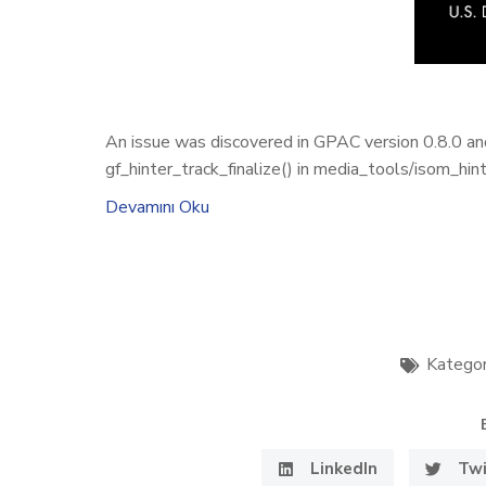
An issue was discovered in GPAC version 0.8.0 and 
gf_hinter_track_finalize() in media_tools/isom_hint
Devamını Oku
Kategor
LinkedIn
Twi