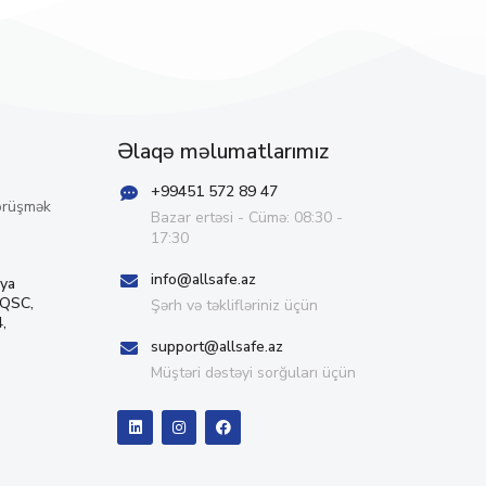
Əlaqə məlumatlarımız
+99451 572 89 47
örüşmək
Bazar ertəsi - Cümə: 08:30 -
17:30
info@allsafe.az
iya
 QSC,
Şərh və təklifləriniz üçün
,
support@allsafe.az
Müştəri dəstəyi sorğuları üçün