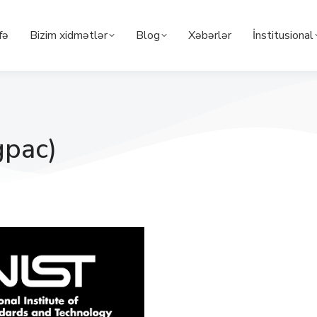
fə
Bizim xidmətlər
Blog
Xəbərlər
İnstitusional
pac)