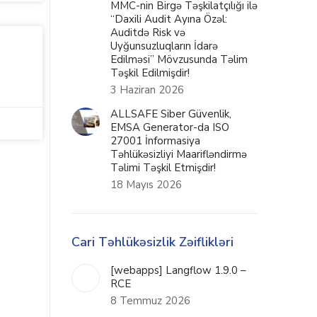
MMC-nin Birgə Təşkilatçılığı ilə
“Daxili Audit Ayına Özəl:
Auditdə Risk və
Uyğunsuzluqların İdarə
Edilməsi” Mövzusunda Təlim
Təşkil Edilmişdir!
3 Haziran 2026
ALLSAFE Siber Güvenlik,
EMSA Generator-da ISO
27001 İnformasiya
Təhlükəsizliyi Maarifləndirmə
Təlimi Təşkil Etmişdir!
18 Mayıs 2026
Cari Təhlükəsizlik Zəiflikləri
[webapps] Langflow 1.9.0 –
RCE
8 Temmuz 2026