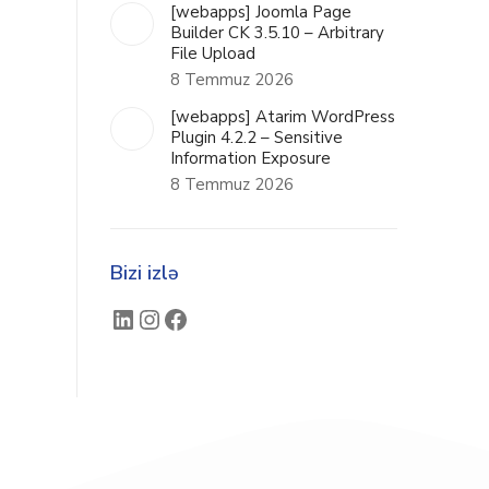
[webapps] Joomla Page
Builder CK 3.5.10 – Arbitrary
File Upload
8 Temmuz 2026
[webapps] Atarim WordPress
Plugin 4.2.2 – Sensitive
Information Exposure
8 Temmuz 2026
Bizi izlə