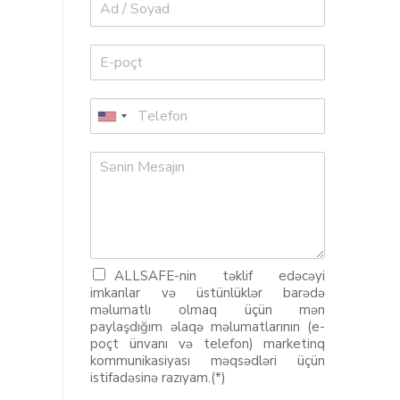
ALLSAFE-nin təklif edəcəyi
imkanlar və üstünlüklər barədə
məlumatlı olmaq üçün mən
paylaşdığım əlaqə məlumatlarının (e-
poçt ünvanı və telefon) marketinq
kommunikasiyası məqsədləri üçün
istifadəsinə razıyam.(*)