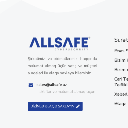
Sürətl
Əsas S
Şirkətimiz və xidmətlərimiz haqqında
Bizim 
məlumat almaq üçün satış və müştəri
Bizim 
əlaqələri ilə əlaqə saxlaya bilərsiniz.
Cari Tə
Zəiflikl
sales@allsafe.az
Təkliflər və məlumat almaq üçün
Xəbərl
Əlaqə
BİZİMLƏ ƏLAQƏ SAXLAYIN