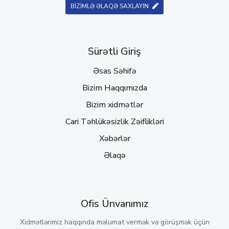
BİZİMLƏ ƏLAQƏ SAXLAYIN
Sürətli Giriş
Əsas Səhifə
Bizim Haqqımızda
Bizim xidmətlər
Cari Təhlükəsizlik Zəiflikləri
Xəbərlər
Əlaqə
Ofis Ünvanımız
Xidmətlərimiz haqqında məlumat vermək və görüşmək üçün