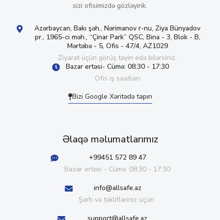
sizi ofisimizdə gözləyirik.
Azərbaycan, Bakı şəh., Nərimanov r-nu, Ziya Bünyadov
pr., 1965-ci məh., “Çinar Park” QSC, Bina - 3, Blok - B,
Mərtəbə - 5, Ofis - 47/4, AZ1029
Ziyarət üçün görüş təyin edə bilərsiniz.
Bazar ertəsi- Cümə: 08:30 - 17:30
Ofis iş saatları
Bizi Google Xəritədə tapın
Əlaqə məlumatlarımız
+99451 572 89 47
Bazar ertəsi - Cümə: 08:30 - 17:30
info@allsafe.az
Şərh və təklifləriniz üçün
support@allsafe.az