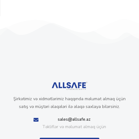
Şirkətimiz və xidmətlərimiz haqqında məlumat almaq üçün
satış və müştəri əlaqələri ilə əlaqə saxlaya bilərsiniz.
sales@allsafe.az
Təkliflər və məlumat almaq üçün