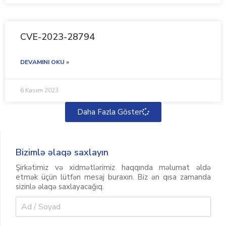
CVE-2023-28794
DEVAMINI OKU »
6 Kasım 2023
Daha Fazla Göster
Bizimlə əlaqə saxlayın
Şirkətimiz və xidmətlərimiz haqqında məlumat əldə
etmək üçün lütfən mesaj buraxın. Biz ən qısa zamanda
sizinlə əlaqə saxlayacağıq.