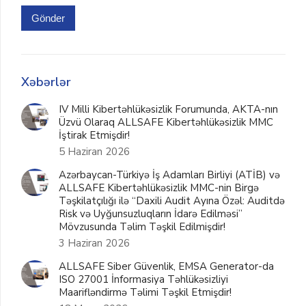
Gönder
Xəbərlər
IV Milli Kibertəhlükəsizlik Forumunda, AKTA-nın
Üzvü Olaraq ALLSAFE Kibertəhlükəsizlik MMC
İştirak Etmişdir!
5 Haziran 2026
Azərbaycan-Türkiyə İş Adamları Birliyi (ATİB) və
ALLSAFE Kibertəhlükəsizlik MMC-nin Birgə
Təşkilatçılığı ilə “Daxili Audit Ayına Özəl: Auditdə
Risk və Uyğunsuzluqların İdarə Edilməsi”
Mövzusunda Təlim Təşkil Edilmişdir!
3 Haziran 2026
ALLSAFE Siber Güvenlik, EMSA Generator-da
ISO 27001 İnformasiya Təhlükəsizliyi
Maarifləndirmə Təlimi Təşkil Etmişdir!