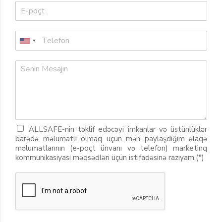
ALLSAFE-nin təklif edəcəyi imkanlar və üstünlüklər
barədə məlumatlı olmaq üçün mən paylaşdığım əlaqə
məlumatlarının (e-poçt ünvanı və telefon) marketinq
kommunikasiyası məqsədləri üçün istifadəsinə razıyam.(*)