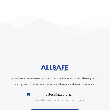
Şirkətimiz və xidmətlərimiz haqqında məlumat almaq üçün
satış və müştəri əlaqələri ilə əlaqə saxlaya bilərsiniz.
sales@allsafe.az
Təkliflər və məlumat almaq üçün