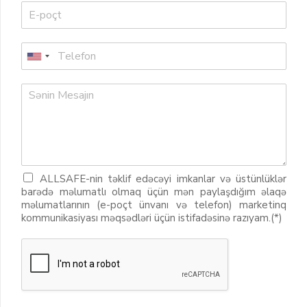
ALLSAFE-nin təklif edəcəyi imkanlar və üstünlüklər
barədə məlumatlı olmaq üçün mən paylaşdığım əlaqə
məlumatlarının (e-poçt ünvanı və telefon) marketinq
kommunikasiyası məqsədləri üçün istifadəsinə razıyam.(*)