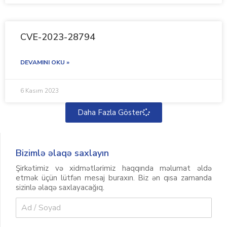
CVE-2023-28794
DEVAMINI OKU »
6 Kasım 2023
Daha Fazla Göster
Bizimlə əlaqə saxlayın
Şirkətimiz və xidmətlərimiz haqqında məlumat əldə
etmək üçün lütfən mesaj buraxın. Biz ən qısa zamanda
sizinlə əlaqə saxlayacağıq.