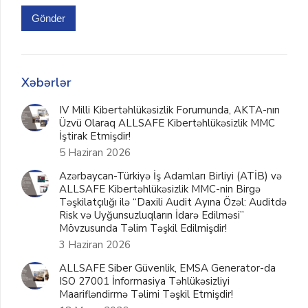
Gönder
Xəbərlər
IV Milli Kibertəhlükəsizlik Forumunda, AKTA-nın
Üzvü Olaraq ALLSAFE Kibertəhlükəsizlik MMC
İştirak Etmişdir!
5 Haziran 2026
Azərbaycan-Türkiyə İş Adamları Birliyi (ATİB) və
ALLSAFE Kibertəhlükəsizlik MMC-nin Birgə
Təşkilatçılığı ilə “Daxili Audit Ayına Özəl: Auditdə
Risk və Uyğunsuzluqların İdarə Edilməsi”
Mövzusunda Təlim Təşkil Edilmişdir!
3 Haziran 2026
ALLSAFE Siber Güvenlik, EMSA Generator-da
ISO 27001 İnformasiya Təhlükəsizliyi
Maarifləndirmə Təlimi Təşkil Etmişdir!