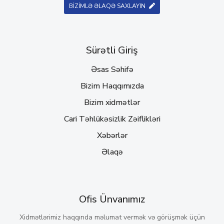
BİZİMLƏ ƏLAQƏ SAXLAYIN
Sürətli Giriş
Əsas Səhifə
Bizim Haqqımızda
Bizim xidmətlər
Cari Təhlükəsizlik Zəiflikləri
Xəbərlər
Əlaqə
Ofis Ünvanımız
Xidmətlərimiz haqqında məlumat vermək və görüşmək üçün