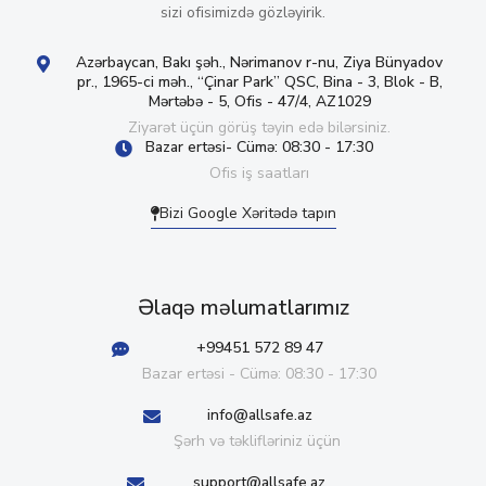
sizi ofisimizdə gözləyirik.
Azərbaycan, Bakı şəh., Nərimanov r-nu, Ziya Bünyadov
pr., 1965-ci məh., “Çinar Park” QSC, Bina - 3, Blok - B,
Mərtəbə - 5, Ofis - 47/4, AZ1029
Ziyarət üçün görüş təyin edə bilərsiniz.
Bazar ertəsi- Cümə: 08:30 - 17:30
Ofis iş saatları
Bizi Google Xəritədə tapın
Əlaqə məlumatlarımız
+99451 572 89 47
Bazar ertəsi - Cümə: 08:30 - 17:30
info@allsafe.az
Şərh və təklifləriniz üçün
support@allsafe.az