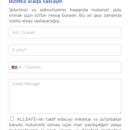
Bizimlə əlaqə saxlayın
Şirkətimiz və xidmətlərimiz haqqında məlumat əldə
etmək üçün lütfən mesaj buraxın. Biz ən qısa zamanda
sizinlə əlaqə saxlayacağıq.
ALLSAFE-nin təklif edəcəyi imkanlar və üstünlüklər
barədə məlumatlı olmaq üçün mən paylaşdığım əlaqə