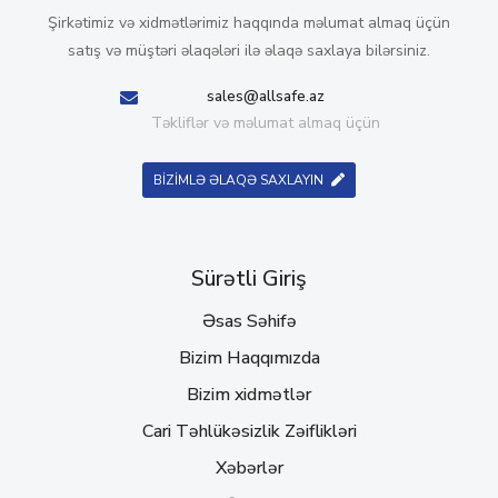
Şirkətimiz və xidmətlərimiz haqqında məlumat almaq üçün
satış və müştəri əlaqələri ilə əlaqə saxlaya bilərsiniz.
sales@allsafe.az
Təkliflər və məlumat almaq üçün
BİZİMLƏ ƏLAQƏ SAXLAYIN
Sürətli Giriş
Əsas Səhifə
Bizim Haqqımızda
Bizim xidmətlər
Cari Təhlükəsizlik Zəiflikləri
Xəbərlər