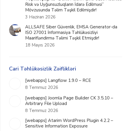
Risk və Uyğunsuzluqların İdarə Edilməsi”
Mövzusunda Təlim Təşkil Edilmişdir!
3 Haziran 2026
ALLSAFE Siber Güvenlik, EMSA Generator-da
ISO 27001 İnformasiya Təhlükəsizliyi
Maarifləndirmə Təlimi Təşkil Etmişdir!
18 Mayıs 2026
Cari Təhlükəsizlik Zəiflikləri
[webapps] Langflow 1.9.0 – RCE
8 Temmuz 2026
[webapps] Joomla Page Builder CK 3.5.10 –
Arbitrary File Upload
8 Temmuz 2026
[webapps] Atarim WordPress Plugin 4.2.2 –
Sensitive Information Exposure