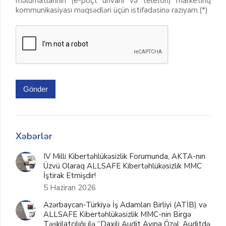
məlumatlarının (e-poçt ünvanı və telefon) marketinq
kommunikasiyası məqsədləri üçün istifadəsinə razıyam.(*)
Gönder
Xəbərlər
IV Milli Kibertəhlükəsizlik Forumunda, AKTA-nın
Üzvü Olaraq ALLSAFE Kibertəhlükəsizlik MMC
İştirak Etmişdir!
5 Haziran 2026
Azərbaycan-Türkiyə İş Adamları Birliyi (ATİB) və
ALLSAFE Kibertəhlükəsizlik MMC-nin Birgə
Təşkilatçılığı ilə “Daxili Audit Ayına Özəl: Auditdə