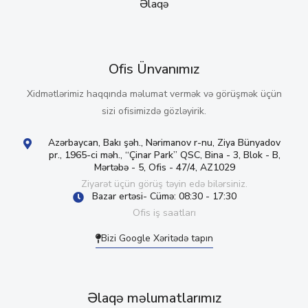
Əlaqə
Ofis Ünvanımız
Xidmətlərimiz haqqında məlumat vermək və görüşmək üçün
sizi ofisimizdə gözləyirik.
Azərbaycan, Bakı şəh., Nərimanov r-nu, Ziya Bünyadov
pr., 1965-ci məh., “Çinar Park” QSC, Bina - 3, Blok - B,
Mərtəbə - 5, Ofis - 47/4, AZ1029
Ziyarət üçün görüş təyin edə bilərsiniz.
Bazar ertəsi- Cümə: 08:30 - 17:30
Ofis iş saatları
Bizi Google Xəritədə tapın
Əlaqə məlumatlarımız