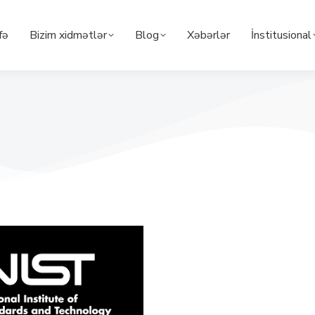
fə
Bizim xidmətlər
Blog
Xəbərlər
İnstitusional