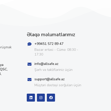
Əlaqə məlumatlarımız
+99451 572 89 47
örüşmək
Bazar ertəsi - Cümə: 08:30 -
17:30
info@allsafe.az
iya
 QSC,
Şərh və təklifləriniz üçün
,
support@allsafe.az
Müştəri dəstəyi sorğuları üçün