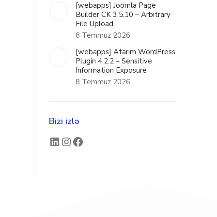
[webapps] Joomla Page
Builder CK 3.5.10 – Arbitrary
File Upload
8 Temmuz 2026
[webapps] Atarim WordPress
Plugin 4.2.2 – Sensitive
Information Exposure
8 Temmuz 2026
Bizi izlə