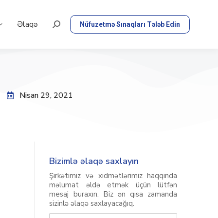
Əlaqə
Nüfuzetmə Sınaqları Tələb Edin
Nisan 29, 2021
Bizimlə əlaqə saxlayın
Şirkətimiz və xidmətlərimiz haqqında
məlumat əldə etmək üçün lütfən
mesaj buraxın. Biz ən qısa zamanda
sizinlə əlaqə saxlayacağıq.