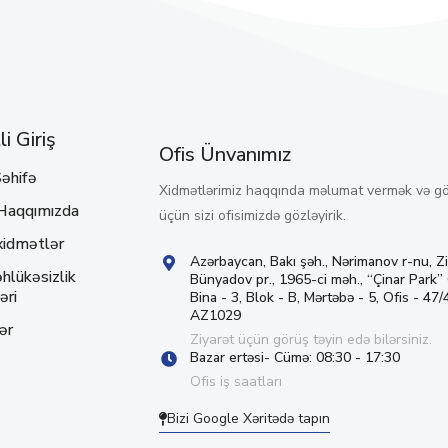
i Giriş
Ofis Ünvanımız
əhifə
Xidmətlərimiz haqqında məlumat vermək və g
Haqqımızda
üçün sizi ofisimizdə gözləyirik.
xidmətlər
Azərbaycan, Bakı şəh., Nərimanov r-nu, Z
hlükəsizlik
Bünyadov pr., 1965-ci məh., “Çinar Park”
əri
Bina - 3, Blok - B, Mərtəbə - 5, Ofis - 47/4
AZ1029
ər
Ziyarət üçün görüş təyin edə bilərsiniz.
Bazar ertəsi- Cümə: 08:30 - 17:30
Ofis iş saatları
Bizi Google Xəritədə tapın