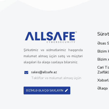
Sürətl
Əsas S
Şirkətimiz və xidmətlərimiz haqqında
Bizim 
məlumat almaq üçün satış və müştəri
Bizim 
əlaqələri ilə əlaqə saxlaya bilərsiniz.
Cari Tə
Zəiflikl
sales@allsafe.az
Təkliflər və məlumat almaq üçün
Xəbərl
Əlaqə
BİZİMLƏ ƏLAQƏ SAXLAYIN