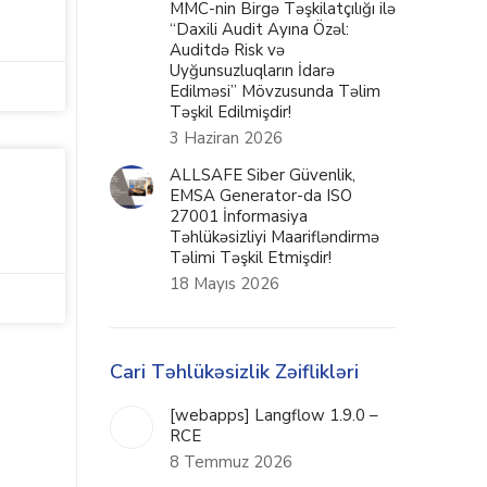
MMC-nin Birgə Təşkilatçılığı ilə
“Daxili Audit Ayına Özəl:
Auditdə Risk və
Uyğunsuzluqların İdarə
Edilməsi” Mövzusunda Təlim
Təşkil Edilmişdir!
3 Haziran 2026
ALLSAFE Siber Güvenlik,
EMSA Generator-da ISO
27001 İnformasiya
Təhlükəsizliyi Maarifləndirmə
Təlimi Təşkil Etmişdir!
18 Mayıs 2026
Cari Təhlükəsizlik Zəiflikləri
[webapps] Langflow 1.9.0 –
RCE
8 Temmuz 2026