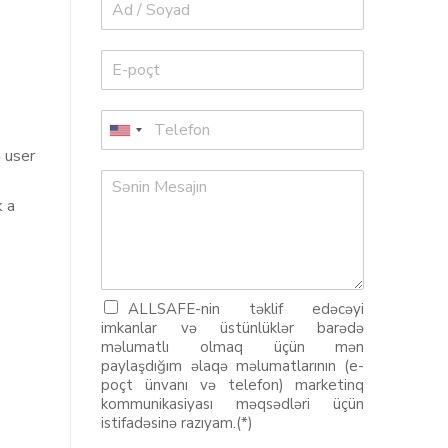
 user
k a
ALLSAFE-nin təklif edəcəyi
imkanlar və üstünlüklər barədə
məlumatlı olmaq üçün mən
paylaşdığım əlaqə məlumatlarının (e-
poçt ünvanı və telefon) marketinq
kommunikasiyası məqsədləri üçün
istifadəsinə razıyam.(*)