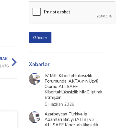
Gönder
RAKI
Xəbərlər
1476
IV Milli Kibertəhlükəsizlik
Forumunda, AKTA-nın Üzvü
Olaraq ALLSAFE
Kibertəhlükəsizlik MMC İştirak
Etmişdir!
5 Haziran 2026
Azərbaycan-Türkiyə İş
Adamları Birliyi (ATİB) və
ALLSAFE Kibertəhlükəsizlik