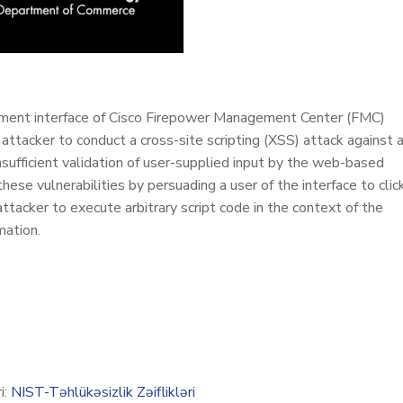
ement interface of Cisco Firepower Management Center (FMC)
ttacker to conduct a cross-site scripting (XSS) attack against a
insufficient validation of user-supplied input by the web-based
ese vulnerabilities by persuading a user of the interface to clic
attacker to execute arbitrary script code in the context of the
mation.
i:
NIST-Təhlükəsizlik Zəiflikləri