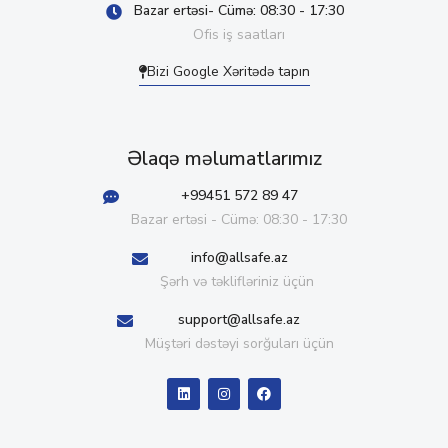
Bazar ertəsi- Cümə: 08:30 - 17:30
Ofis iş saatları
Bizi Google Xəritədə tapın
Əlaqə məlumatlarımız
+99451 572 89 47
Bazar ertəsi - Cümə: 08:30 - 17:30
info@allsafe.az
Şərh və təklifləriniz üçün
support@allsafe.az
Müştəri dəstəyi sorğuları üçün