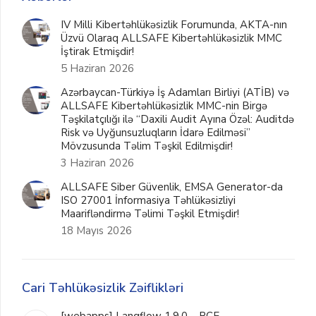
IV Milli Kibertəhlükəsizlik Forumunda, AKTA-nın
Üzvü Olaraq ALLSAFE Kibertəhlükəsizlik MMC
İştirak Etmişdir!
5 Haziran 2026
Azərbaycan-Türkiyə İş Adamları Birliyi (ATİB) və
ALLSAFE Kibertəhlükəsizlik MMC-nin Birgə
Təşkilatçılığı ilə “Daxili Audit Ayına Özəl: Auditdə
Risk və Uyğunsuzluqların İdarə Edilməsi”
Mövzusunda Təlim Təşkil Edilmişdir!
3 Haziran 2026
ALLSAFE Siber Güvenlik, EMSA Generator-da
ISO 27001 İnformasiya Təhlükəsizliyi
Maarifləndirmə Təlimi Təşkil Etmişdir!
18 Mayıs 2026
Cari Təhlükəsizlik Zəiflikləri