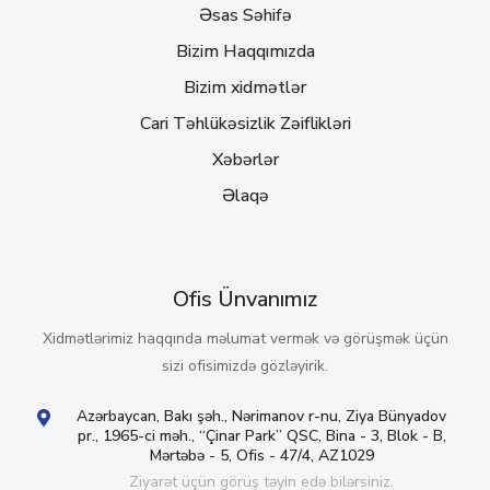
Əsas Səhifə
Bizim Haqqımızda
Bizim xidmətlər
Cari Təhlükəsizlik Zəiflikləri
Xəbərlər
Əlaqə
Ofis Ünvanımız
Xidmətlərimiz haqqında məlumat vermək və görüşmək üçün
sizi ofisimizdə gözləyirik.
Azərbaycan, Bakı şəh., Nərimanov r-nu, Ziya Bünyadov
pr., 1965-ci məh., “Çinar Park” QSC, Bina - 3, Blok - B,
Mərtəbə - 5, Ofis - 47/4, AZ1029
Ziyarət üçün görüş təyin edə bilərsiniz.