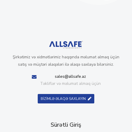
Şirkətimiz və xidmətlərimiz haqqında məlumat almaq üçün
satış və müştəri əlaqələri ilə əlaqə saxlaya bilərsiniz.
sales@allsafe.az
Təkliflər və məlumat almaq üçün
BİZİMLƏ ƏLAQƏ SAXLAYIN
Sürətli Giriş