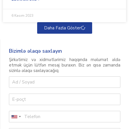
6 Kasım 2023
Daha Fazla Göster
Bizimlə əlaqə saxlayın
Şirkətimiz və xidmətlərimiz haqqında məlumat əldə
etmək üçün lütfən mesaj buraxın. Biz ən qısa zamanda
sizinlə əlaqə saxlayacağıq.