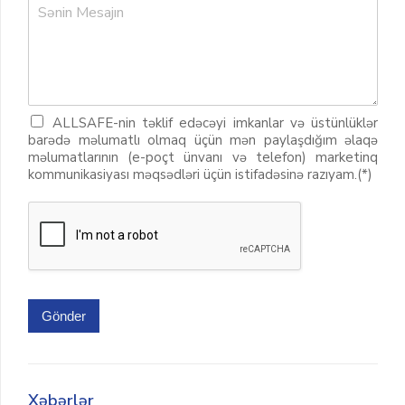
ALLSAFE-nin təklif edəcəyi imkanlar və üstünlüklər
barədə məlumatlı olmaq üçün mən paylaşdığım əlaqə
məlumatlarının (e-poçt ünvanı və telefon) marketinq
kommunikasiyası məqsədləri üçün istifadəsinə razıyam.(*)
Gönder
Xəbərlər