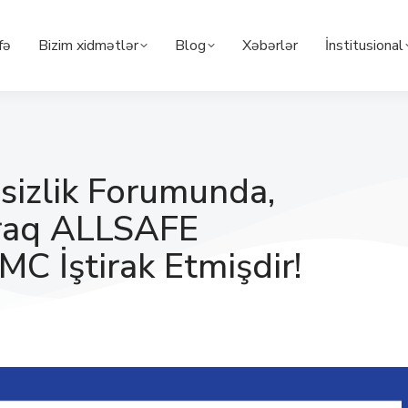
fə
Bizim xidmətlər
Blog
Xəbərlər
İnstitusional
əsizlik Forumunda,
raq ALLSAFE
MC İştirak Etmişdir!