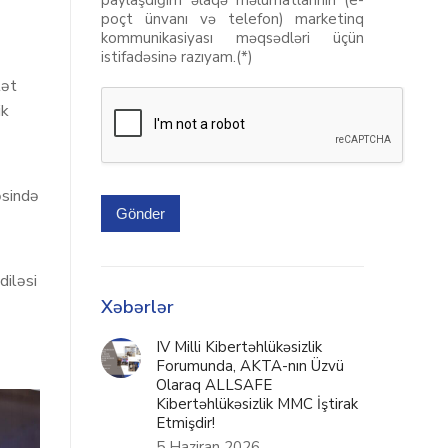
paylaşdığım əlaqə məlumatlarının (e-
poçt ünvanı və telefon) marketinq
kommunikasiyası məqsədləri üçün
istifadəsinə razıyam.(*)
lət
ik
əsində
Gönder
diləsi
Xəbərlər
IV Milli Kibertəhlükəsizlik
Forumunda, AKTA-nın Üzvü
Olaraq ALLSAFE
Kibertəhlükəsizlik MMC İştirak
Etmişdir!
5 Haziran 2026