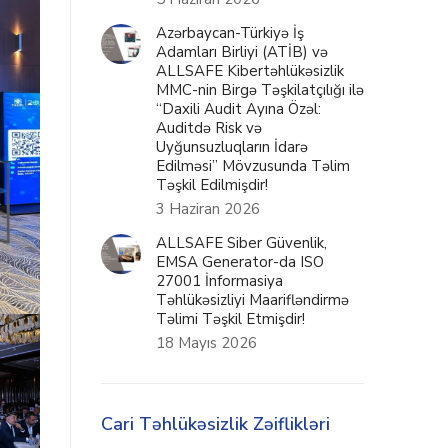
Azərbaycan-Türkiyə İş
Adamları Birliyi (ATİB) və
ALLSAFE Kibertəhlükəsizlik
MMC-nin Birgə Təşkilatçılığı ilə
“Daxili Audit Ayına Özəl:
Auditdə Risk və
Uyğunsuzluqların İdarə
Edilməsi” Mövzusunda Təlim
Təşkil Edilmişdir!
3 Haziran 2026
ALLSAFE Siber Güvenlik,
EMSA Generator-da ISO
27001 İnformasiya
Təhlükəsizliyi Maarifləndirmə
Təlimi Təşkil Etmişdir!
18 Mayıs 2026
Cari Təhlükəsizlik Zəiflikləri