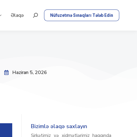
Əlaqə
Nüfuzetmə Sınaqları Tələb Edin
Haziran 5, 2026
Bizimlə əlaqə saxlayın
Şirkətimiz və xidmətlərimiz haqqında