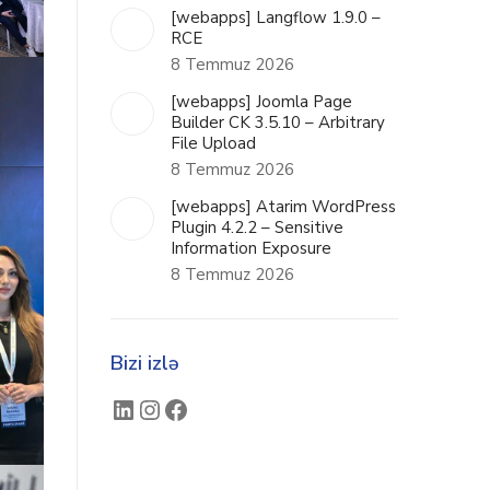
[webapps] Langflow 1.9.0 –
RCE
8 Temmuz 2026
[webapps] Joomla Page
Builder CK 3.5.10 – Arbitrary
File Upload
8 Temmuz 2026
[webapps] Atarim WordPress
Plugin 4.2.2 – Sensitive
Information Exposure
8 Temmuz 2026
Bizi izlə