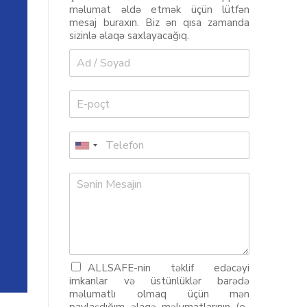
məlumat əldə etmək üçün lütfən
mesaj buraxın. Biz ən qısa zamanda
sizinlə əlaqə saxlayacağıq.
ALLSAFE-nin təklif edəcəyi
imkanlar və üstünlüklər barədə
məlumatlı olmaq üçün mən