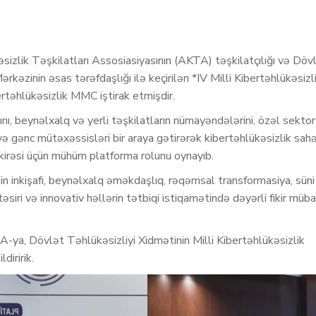
sizlik Təşkilatları Assosiasiyasının (AKTA) təşkilatçılığı və Döv
ərkəzinin əsas tərəfdaşlığı ilə keçirilən *IV Milli Kibertəhlükəsizl
əhlükəsizlik MMC iştirak etmişdir.
ını, beynəlxalq və yerli təşkilatların nümayəndələrini, özəl sektor
ri və gənc mütəxəssisləri bir araya gətirərək kibertəhlükəsizlik sah
zakirəsi üçün mühüm platforma rolunu oynayıb.
in inkişafı, beynəlxalq əməkdaşlıq, rəqəmsal transformasiya, süni
əsiri və innovativ həllərin tətbiqi istiqamətində dəyərli fikir müba
-ya, Dövlət Təhlükəsizliyi Xidmətinin Milli Kibertəhlükəsizlik
iririk.