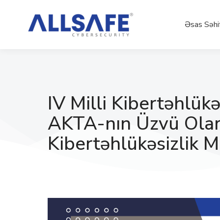
Əsas Səhi
IV Milli Kibertəhlük
AKTA-nın Üzvü Ola
Kibertəhlükəsizlik M