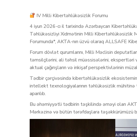
IV Milli Kibertəhlükəsizlik Forumu
4 iyun 2026-cı il tarixində Azərbaycan Kibertəhlükə
Təhlükəsizliyi Xidmətinin Milli Kibertəhlükəsizlik M
Forumunda*, AKTA-nın üzvü olaraq ALLSAFE Kibert
Forum dövlət qurumlarını, Milli Məclisin deputatlar
təmsilçilərini, ali təhsil müəssisələrini, ekspertlə
aktual çağırışların və inkişaf perspektivlərinin mü
Tədbir çərçivəsində kibertəhlükəsizlik ekosistemin
intellekt texnologiyalarının təhlükəsizlik mühitinə t
aparılıb.
Bu əhəmiyyətli tədbirin təşkilində əməyi olan AKTA
Mərkəzinə və bütün tərəfdaşlara təşəkkürümüzü bild