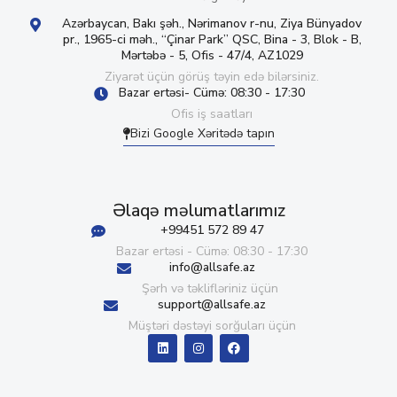
Azərbaycan, Bakı şəh., Nərimanov r-nu, Ziya Bünyadov
pr., 1965-ci məh., “Çinar Park” QSC, Bina - 3, Blok - B,
Mərtəbə - 5, Ofis - 47/4, AZ1029
Ziyarət üçün görüş təyin edə bilərsiniz.
Bazar ertəsi- Cümə: 08:30 - 17:30
Ofis iş saatları
Bizi Google Xəritədə tapın
Əlaqə məlumatlarımız
+99451 572 89 47
Bazar ertəsi - Cümə: 08:30 - 17:30
info@allsafe.az
Şərh və təklifləriniz üçün
support@allsafe.az
Müştəri dəstəyi sorğuları üçün