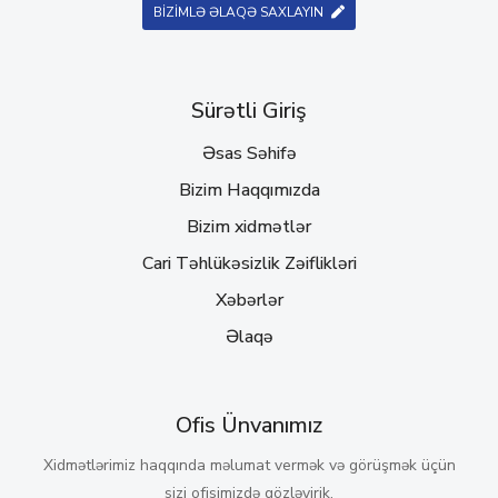
BİZİMLƏ ƏLAQƏ SAXLAYIN
Sürətli Giriş
Əsas Səhifə
Bizim Haqqımızda
Bizim xidmətlər
Cari Təhlükəsizlik Zəiflikləri
Xəbərlər
Əlaqə
Ofis Ünvanımız
Xidmətlərimiz haqqında məlumat vermək və görüşmək üçün
sizi ofisimizdə gözləyirik.