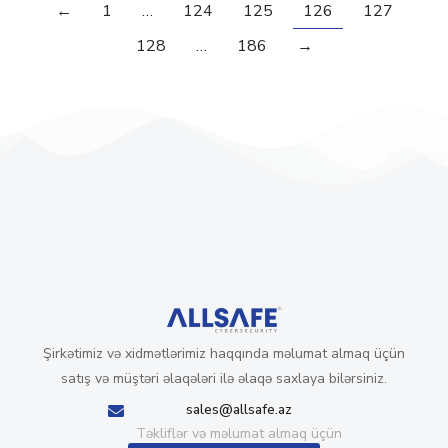
←
1
…
124
125
126
127
128
…
186
→
Şirkətimiz və xidmətlərimiz haqqında məlumat almaq üçün
satış və müştəri əlaqələri ilə əlaqə saxlaya bilərsiniz.
sales@allsafe.az
Təkliflər və məlumat almaq üçün