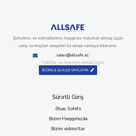
Şirkətimiz və xidmətlərimiz haqqında məlumat almaq üçün
satış və müştəri əlaqələri ilə əlaqə saxlaya bilərsiniz.
sales@allsafe.az
Təkliflər və məlumat almaq üçün
BİZİMLƏ ƏLAQƏ SAXLAYIN
Sürətli Giriş
Əsas Səhifə
Bizim Haqqımızda
Bizim xidmətlər