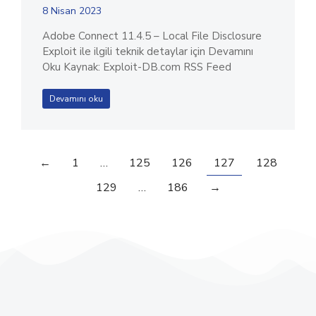
8 Nisan 2023
Adobe Connect 11.4.5 – Local File Disclosure
Exploit ile ilgili teknik detaylar için Devamını
Oku Kaynak: Exploit-DB.com RSS Feed
Devamını oku
←
1
…
125
126
127
128
129
…
186
→