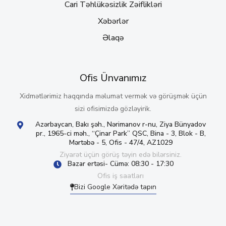
Cari Təhlükəsizlik Zəiflikləri
Xəbərlər
Əlaqə
Ofis Ünvanımız
Xidmətlərimiz haqqında məlumat vermək və görüşmək üçün
sizi ofisimizdə gözləyirik.
Azərbaycan, Bakı şəh., Nərimanov r-nu, Ziya Bünyadov
pr., 1965-ci məh., “Çinar Park” QSC, Bina - 3, Blok - B,
Mərtəbə - 5, Ofis - 47/4, AZ1029
Ziyarət üçün görüş təyin edə bilərsiniz.
Bazar ertəsi- Cümə: 08:30 - 17:30
Ofis iş saatları
Bizi Google Xəritədə tapın