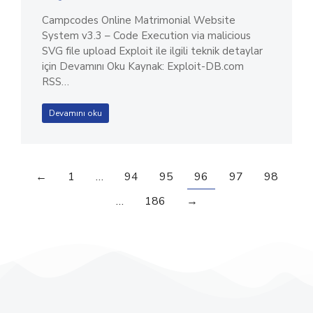
Campcodes Online Matrimonial Website
System v3.3 – Code Execution via malicious
SVG file upload Exploit ile ilgili teknik detaylar
için Devamını Oku Kaynak: Exploit-DB.com
RSS…
Devamını oku
←
1
…
94
95
96
97
98
…
186
→