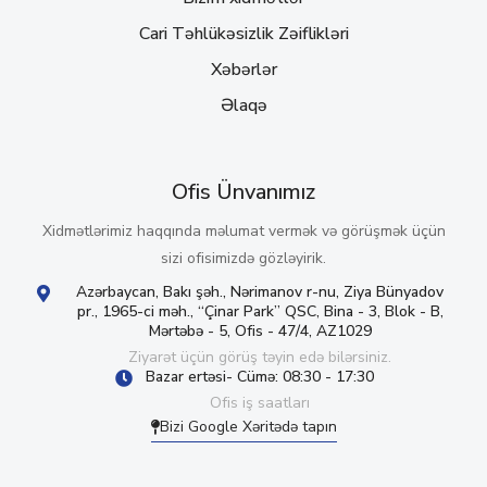
Cari Təhlükəsizlik Zəiflikləri
Xəbərlər
Əlaqə
Ofis Ünvanımız
Xidmətlərimiz haqqında məlumat vermək və görüşmək üçün
sizi ofisimizdə gözləyirik.
Azərbaycan, Bakı şəh., Nərimanov r-nu, Ziya Bünyadov
pr., 1965-ci məh., “Çinar Park” QSC, Bina - 3, Blok - B,
Mərtəbə - 5, Ofis - 47/4, AZ1029
Ziyarət üçün görüş təyin edə bilərsiniz.
Bazar ertəsi- Cümə: 08:30 - 17:30
Ofis iş saatları
Bizi Google Xəritədə tapın