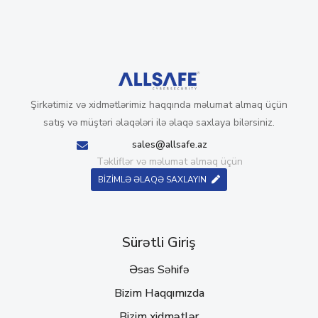
Şirkətimiz və xidmətlərimiz haqqında məlumat almaq üçün
satış və müştəri əlaqələri ilə əlaqə saxlaya bilərsiniz.
sales@allsafe.az
Təkliflər və məlumat almaq üçün
BİZİMLƏ ƏLAQƏ SAXLAYIN
Sürətli Giriş
Əsas Səhifə
Bizim Haqqımızda
Bizim xidmətlər