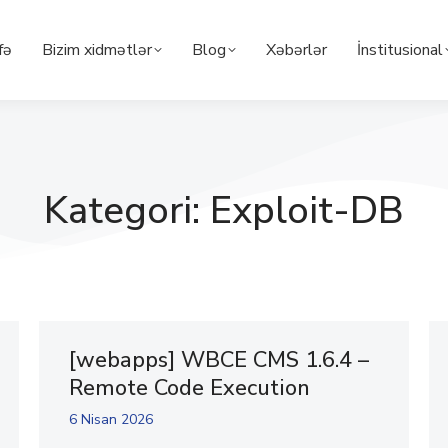
fə
Bizim xidmətlər
Blog
Xəbərlər
İnstitusional
Kategori: Exploit-DB
[webapps] WBCE CMS 1.6.4 –
Remote Code Execution
6 Nisan 2026