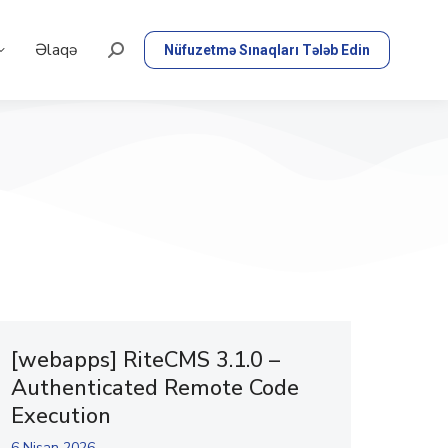
Əlaqə
Nüfuzetmə Sınaqları Tələb Edin
[webapps] RiteCMS 3.1.0 –
Authenticated Remote Code
Execution
6 Nisan 2026