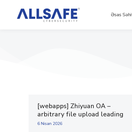
Əsas Səhi
[webapps] Zhiyuan OA –
arbitrary file upload leading
6 Nisan 2026