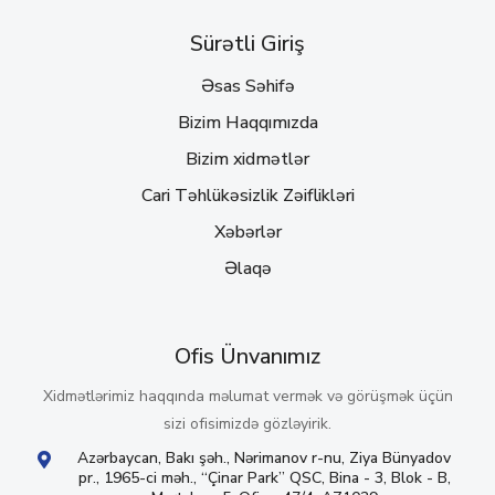
Sürətli Giriş
Əsas Səhifə
Bizim Haqqımızda
Bizim xidmətlər
Cari Təhlükəsizlik Zəiflikləri
Xəbərlər
Əlaqə
Ofis Ünvanımız
Xidmətlərimiz haqqında məlumat vermək və görüşmək üçün
sizi ofisimizdə gözləyirik.
Azərbaycan, Bakı şəh., Nərimanov r-nu, Ziya Bünyadov
pr., 1965-ci məh., “Çinar Park” QSC, Bina - 3, Blok - B,