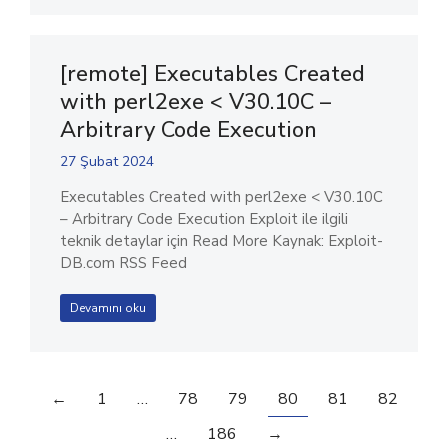
[remote] Executables Created
with perl2exe < V30.10C –
Arbitrary Code Execution
27 Şubat 2024
Executables Created with perl2exe < V30.10C
– Arbitrary Code Execution Exploit ile ilgili
teknik detaylar için Read More Kaynak: Exploit-
DB.com RSS Feed
Devamını oku
←
1
…
78
79
80
81
82
…
186
→