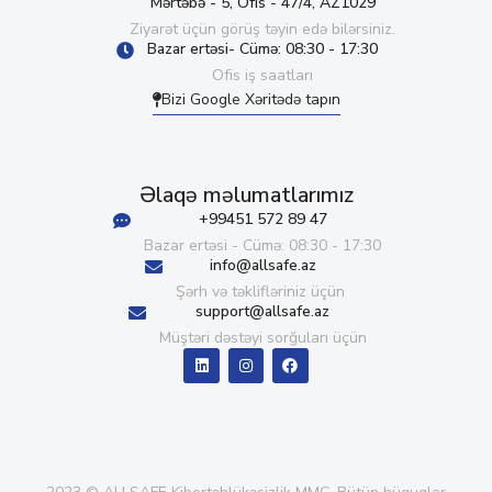
Mərtəbə - 5, Ofis - 47/4, AZ1029
Ziyarət üçün görüş təyin edə bilərsiniz.
Bazar ertəsi- Cümə: 08:30 - 17:30
Ofis iş saatları
Bizi Google Xəritədə tapın
Əlaqə məlumatlarımız
+99451 572 89 47
Bazar ertəsi - Cümə: 08:30 - 17:30
info@allsafe.az
Şərh və təklifləriniz üçün
support@allsafe.az
Müştəri dəstəyi sorğuları üçün