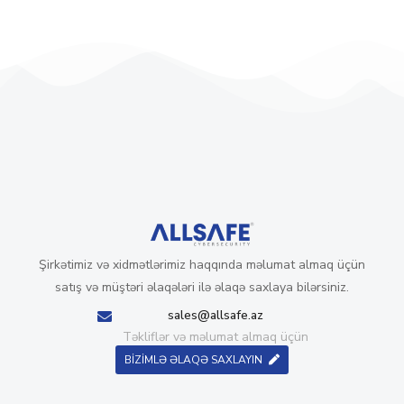
Şirkətimiz və xidmətlərimiz haqqında məlumat almaq üçün
satış və müştəri əlaqələri ilə əlaqə saxlaya bilərsiniz.
sales@allsafe.az
Təkliflər və məlumat almaq üçün
BİZİMLƏ ƏLAQƏ SAXLAYIN