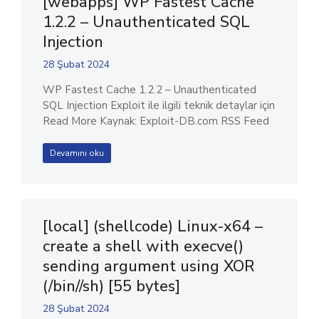
[webapps] WP Fastest Cache
1.2.2 – Unauthenticated SQL
Injection
28 Şubat 2024
WP Fastest Cache 1.2.2 – Unauthenticated
SQL Injection Exploit ile ilgili teknik detaylar için
Read More Kaynak: Exploit-DB.com RSS Feed
Devamını oku
[local] (shellcode) Linux-x64 –
create a shell with execve()
sending argument using XOR
(/bin//sh) [55 bytes]
28 Şubat 2024