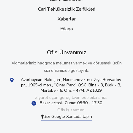
Cari Təhlükəsizlik Zəiflikləri
Xəbərlər
Əlaqə
Ofis Ünvanımız
Xidmətlərimiz haqqında məlumat vermək və görüşmək üçün
sizi ofisimizdə gözləyirik.
Azərbaycan, Bakı şəh., Nərimanov r-nu, Ziya Bünyadov
pr., 1965-ci məh., “Çinar Park” QSC, Bina - 3, Blok - B,
Mərtəbə - 5, Ofis - 47/4, AZ1029
Ziyarət üçün görüş təyin edə bilərsiniz.
Bazar ertəsi- Cümə: 08:30 - 17:30
Ofis iş saatları
Bizi Google Xəritədə tapın