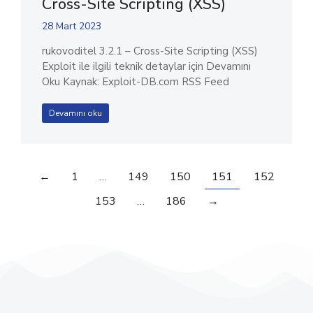
Cross-Site Scripting (XSS)
28 Mart 2023
rukovoditel 3.2.1 – Cross-Site Scripting (XSS)
Exploit ile ilgili teknik detaylar için Devamını
Oku Kaynak: Exploit-DB.com RSS Feed
Devamını oku
←
1
…
149
150
151
152
153
…
186
→