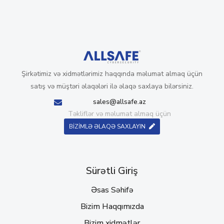
Şirkətimiz və xidmətlərimiz haqqında məlumat almaq üçün
satış və müştəri əlaqələri ilə əlaqə saxlaya bilərsiniz.
sales@allsafe.az
Təkliflər və məlumat almaq üçün
BİZİMLƏ ƏLAQƏ SAXLAYIN
Sürətli Giriş
Əsas Səhifə
Bizim Haqqımızda
Bizim xidmətlər